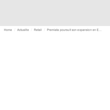
Home
Actualite
Retail
Premiata poursuit son expansion en Europe - un nouvel espace prévu au KaDeWe