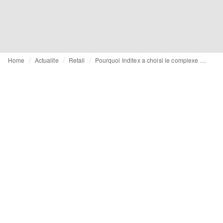
Home
Actualite
Retail
Pourquoi Inditex a choisi le complexe Valvert pour relancer Lefties en France