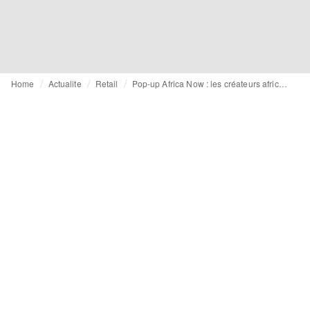
Home
Actualite
Retail
Pop-up Africa Now : les créateurs africains reviennent aux Galeries Lafayette Paris Haussmann