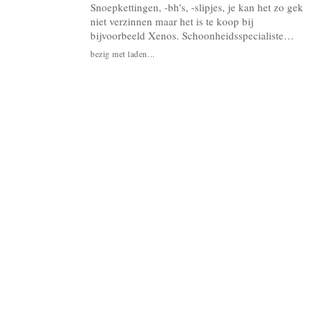
Snoepkettingen, -bh's, -slipjes, je kan het zo gek
niet verzinnen maar het is te koop bij
bijvoorbeeld Xenos. Schoonheidsspecialiste
Sarah Bryan doet er nog een zoet schepje
bezig met laden...
bovenop en maakt een hele jurk van snoepjes.
3000 Skittles om precies te zijn. Het resultaat
wordt binnenkort geveild, maar de ontwerpster
hoopt dat Lady Gaga hem ooit zal...