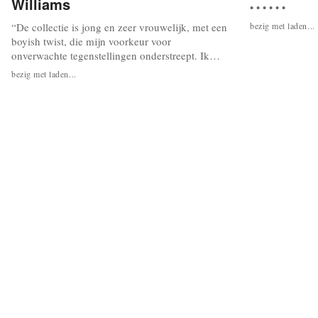
Williams
• • • • • •
“De collectie is jong en zeer vrouwelijk, met een
bezig met laden...
boyish twist, die mijn voorkeur voor
onverwachte tegenstellingen onderstreept. Ik
heb een sterke voorliefde voor folkloristische
bezig met laden...
kleding, textiel, vintage sportswear en print
ontwerp. Deze interesses wilde ik op een
moderne manier verwerken, en deze met
geometrische patronen combineren,” zegt...