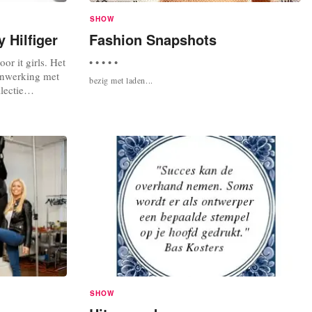
SHOW
Hilfiger
Fashion Snapshots
r it girls. Het
• • • • •
menwerking met
bezig met laden...
lectie
n met een
voel voor
el,
e rol
stcollectie
SHOW