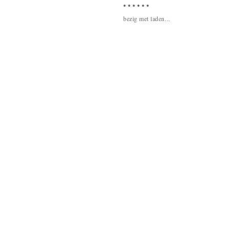
• • • • • •
bezig met laden...