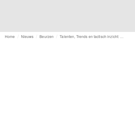
Home
Nieuws
Beurzen
Talenten, Trends en tactisch inzicht: Hoogtepunten van Istanbul Fashion Connection