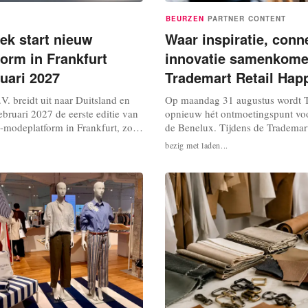
BEURZEN
PARTNER CONTENT
ek start nieuw
Waar inspiratie, conn
orm in Frankfurt
innovatie samenkome
ruari 2027
Trademart Retail Hap
. breidt uit naar Duitsland en
Op maandag 31 augustus wordt 
februari 2027 de eerste editie van
opnieuw hét ontmoetingspunt voor
modeplatform in Frankfurt, zo
de Benelux. Tijdens de Trademart
rsbericht. Het initiatief krijgt een
Happening komen ondernemers,
bezig met laden...
dentiteit en is volgens de
experts samen voor een dag vol in
rukkelijk geen buitenlandse
waardevolle ontmoetingen en nie
bestaande Modefabriek-beurs. Het
Dit jaar staat ook de lancering va
...
najaarsnummer van het Curated 
magazine...