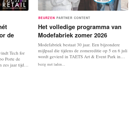
BEURZEN
PARTNER CONTENT
hét
Het volledige programma van
or de
Modefabriek zomer 2026
Modefabriek bestaat 30 jaar. Een bijzondere
mijlpaal die tijdens de zomereditie op 5 en 6 juli
indt Tech for
wordt gevierd in TAETS Art & Event Park in
po Porte de
Zaandam. Al drie decennia lang brengt de beurs
n zes jaar tijd
bezig met laden...
retailers, merken en modeprofessionals samen
rijkste
om nieuwe collecties te ontdekken, inspiratie op
opese
te doen én waardevolle ontmoetingen te creëren.
ilprofessionals,
De jubileumeditie...
ressessies