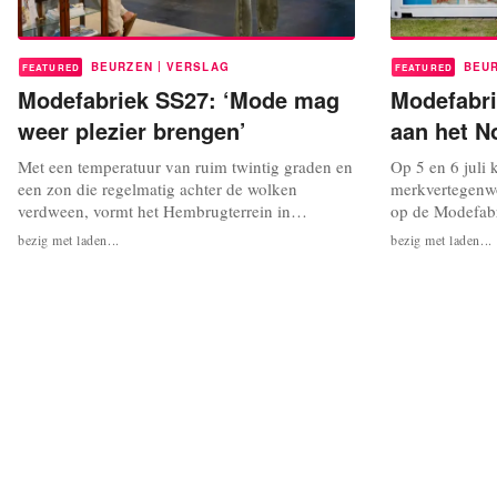
|
BEURZEN
VERSLAG
BEU
FEATURED
FEATURED
Modefabriek SS27: ‘Mode mag
Modefabri
weer plezier brengen’
aan het N
Met een temperatuur van ruim twintig graden en
Op 5 en 6 juli 
een zon die regelmatig achter de wolken
merkvertegenwo
verdween, vormt het Hembrugterrein in
op de Modefabr
Zaandam zondag en maandag het decor van
zomercollectie
bezig met laden...
bezig met laden...
Modefabriek. De vakbeurs viert dit jaar
brengt de sfeer
bovendien haar dertigjarig bestaan. Terwijl
Taets Art and E
inkopers de stands afstruinen om de collecties
buiten zit erin
voor Spring/Summer 2027 samen te stellen,
jazz coversmuzi
pakken...