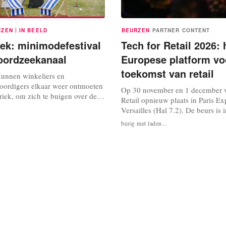
|
RZEN
IN BEELD
BEURZEN
PARTNER CONTENT
ek: minimodefestival
Tech for Retail 2026: 
oordzeekanaal
Europese platform vo
toekomst van retail
kunnen winkeliers en
ordigers elkaar weer ontmoeten
Op 30 november en 1 december v
iek, om zich te buigen over de
Retail opnieuw plaats in Paris Ex
s voor 2027. FashionUnited
Versailles (Hal 7.2). De beurs is i
 in beeld op het beursterrein, het
uitgegroeid tot een van de belang
bezig met laden...
vent Park, te Zaandam. De sfeer
ontmoetingsplaatsen voor de Eur
, dankzij het goede weer en live
retailsector. Meer dan 15.000 reta
ek. Credits: Anna...
420 exposanten en ruim 200 cong
komen samen om de nieuwste...