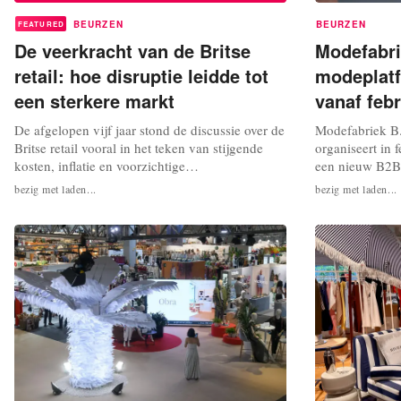
BEURZEN
BEURZEN
FEATURED
De veerkracht van de Britse
Modefabri
retail: hoe disruptie leidde tot
modeplatf
een sterkere markt
vanaf feb
De afgelopen vijf jaar stond de discussie over de
Modefabriek B.V
Britse retail vooral in het teken van stijgende
organiseert in 
kosten, inflatie en voorzichtige
een nieuw B2B-
consumentenuitgaven. Ondanks dit uitdagende
blijkt uit het pe
bezig met laden...
bezig met laden...
beeld hebben veel retailers zich in stilte
eigen naam en i
aangepast. De markt is niet verzwakt, maar juist
organisatie nad
meer gericht op differentiatie. Retailers
editie van de 
investeren in onderscheidende merken,...
evenement vindt