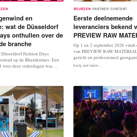
RZEN
BEURZEN
PARTNER CONTENT
genwind en
Eerste deelnemende
: wat de Düsseldorf
leveranciers bekend 
ays onthullen over de
PREVIEW RAW MATE
 de branche
Op 1 en 2 september 2026 vindt d
van PREVIEW RAW MATERIALS 
e Düsseldorf Fashion Days
gericht en professioneel georgan
uzenrad op de Rheinkirmes. Een
beursconcept voor materiaallever
d voor deze orderdagen was
bezig met laden...
mode-, schoenen- en meubelindus
kbaar: het ene moment een steile
deze compacte en professioneel 
nde een daling. Wie zich eraan
vakbeurs komen leveranciers, in
t misschien zelfs plezier. Wie
designprofessionals samen op één 
eging probeert te controleren,
n wee gevoel in de...