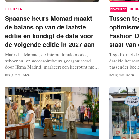
BEURZEN
BEU
FEATURED
Spaanse beurs Momad maakt
Tussen te
de balans op van de laatste
optimisme
editie en kondigt de data voor
Fashion D
de volgende editie in 2027 aan
staat van
Madrid – Momad, de internationale mode-,
Tegelijk met d
schoenen- en accessoirebeurs georganiseerd
draaide het re
door Ifema Madrid, markeert een keerpunt met
passender beel
haar laatste editie van 23 tot 25 juli. De
nauwelijks den
bezig met laden...
bezig met laden...
organisatie maakt nu de balans op van deze drie
klim, het volge
dagen. Het nieuwe beursformat, dat tijdens deze
overgeeft, heef
editie werd gelanceerd, wordt als geslaagd
echter elke bew
beschouwd. Dit is niet alleen te...
voelt al snel ee