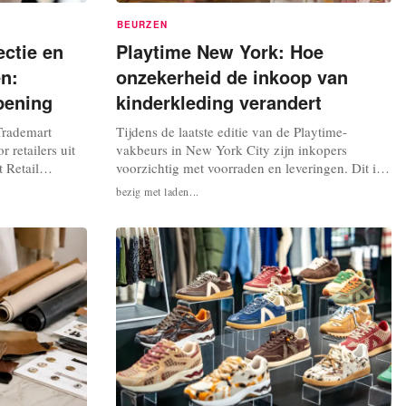
BEURZEN
ectie en
Playtime New York: Hoe
n:
onzekerheid de inkoop van
pening
kinderkleding verandert
Trademart
Tijdens de laatste editie van de Playtime-
 retailers uit
vakbeurs in New York City zijn inkopers
 Retail
voorzichtig met voorraden en leveringen. Dit is
 merken en
een trend die zichtbaar is in verschillende
bezig met laden...
spiratie,
sectoren van de kledingindustrie, die momenteel
uwe inzichten.
te maken hebben met de onvoorspelbaarheid
n het
van de Amerikaanse importheffingen. “Inkopers
by Trademart-
hebben momenteel weinig zicht op...