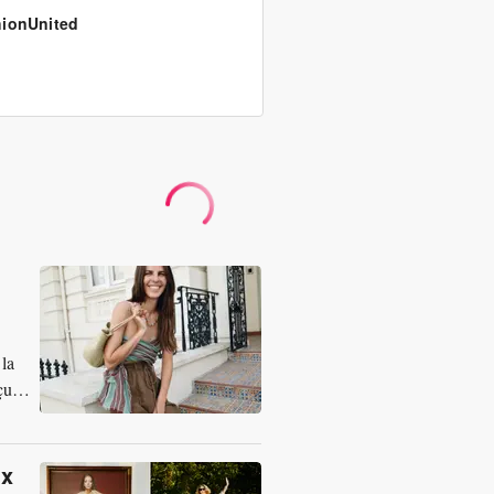
ionUnited
 la
çue
ux