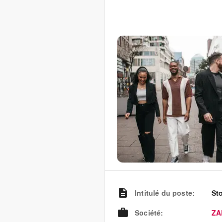
Intitulé du poste
:
St
Société
:
ZA