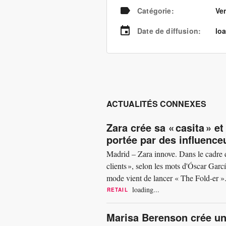
Catégorie
:
Ve
Date de diffusion
:
loa
ACTUALITÉS CONNEXES
Zara crée sa « casita » et
portée par des influence
Madrid – Zara innove. Dans le cadre de 
clients », selon les mots d'Óscar Garc
mode vient de lancer « The Fold-er ». 
comme...
loading...
RETAIL
Marisa Berenson crée une