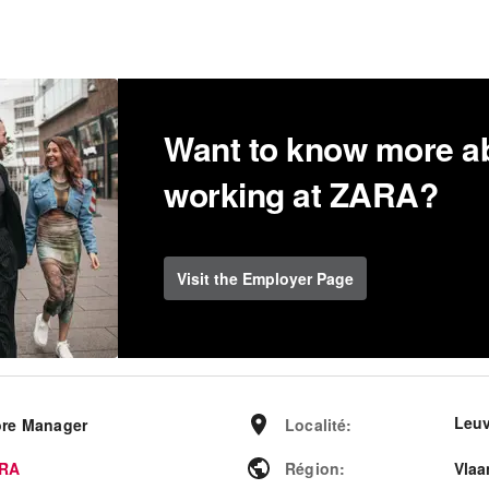
Want to know more a
working at ZARA?
Visit the Employer Page
Leu
ore Manager
Localité
:
RA
Région
:
Vlaa