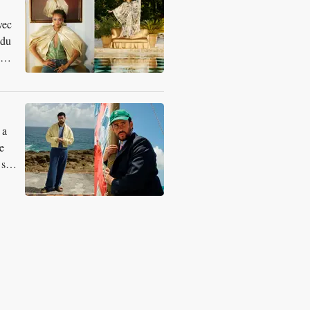
vec
 du
 a
e
 son