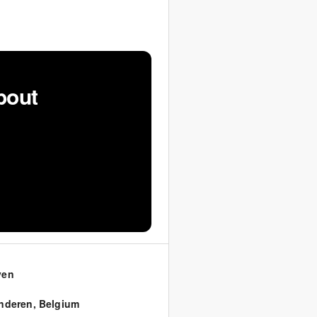
bout
ven
nderen
,
Belgium