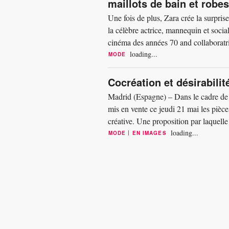
maillots de bain et robes
Une fois de plus, Zara crée la surpri
la célèbre actrice, mannequin et soc
cinéma des années 70 and collaboratric
première...
loading...
MODE
Cocréation et désirabili
Madrid (Espagne) – Dans le cadre de l'
mis en vente ce jeudi 21 mai les pièc
créative. Une proposition par laquelle
offre...
loading...
|
MODE
EN IMAGES