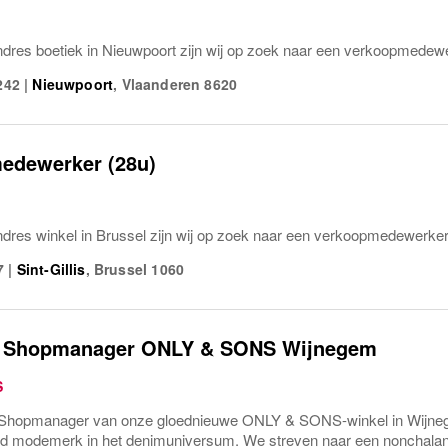
dres boetiek in Nieuwpoort zijn wij op zoek naar een verkoopmedew
242
|
Nieuwpoort
,
Vlaanderen
8620
edewerker (28u)
dres winkel in Brussel zijn wij op zoek naar een verkoopmedewerker
7
|
Sint-Gillis
,
Brussel
1060
t Shopmanager ONLY & SONS Wijnegem
S
 Shopmanager van onze gloednieuwe ONLY & SONS-winkel in Wijnege
nd modemerk in het denimuniversum. We streven naar een nonchalante