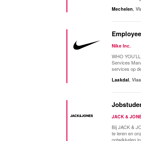
Mechelen
,
Vl
Employee 
Nike Inc.
WHO YOU’LL W
Services Mana
services op d
Laakdal
,
Vla
Jobstude
JACK & JON
Bij JACK & JO
te leren en on
ontwikkelen in