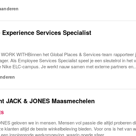
aanderen
Experience Services Specialist
ORK WITHBinnen het Global Places & Services-team rapporteer je
ger. Als Employee Services Specialist speel je een sleutelrol in he
e Nike ELC-campus. Je werkt nauw samen met externe partners en..
anderen
nt JACK & JONES Maasmechelen
ES
NES geloven we in mensen. Mensen vol passie die altijd proberen din
ze klanten altijd de beste winkelbeleving bieden. Voor ons is het v
 een inspirerende werkomgeving, waarin goede sfeer,...