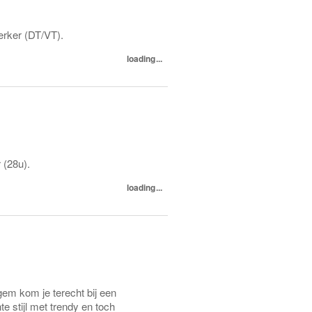
erker (DT/VT).
loading...
 (28u).
loading...
m kom je terecht bij een
 stijl met trendy en toch