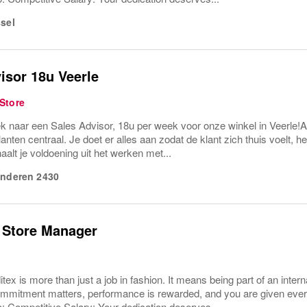
sel
isor 18u Veerle
Store
ek naar een Sales Advisor, 18u per week voor onze winkel in Veerle!Al
anten centraal. Je doet er alles aan zodat de klant zich thuis voelt, het
aalt je voldoening uit het werken met...
anderen
2430
 Store Manager
itex is more than just a job in fashion. It means being part of an int
mmitment matters, performance is rewarded, and you are given ever
o: Competitive Salary: Your dedication deserves...