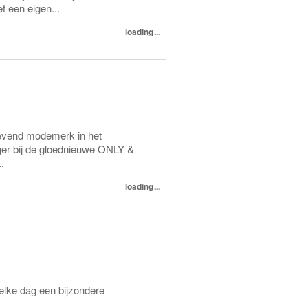
 een eigen...
loading...
revend modemerk in het
ger bij de gloednieuwe ONLY &
.
loading...
 elke dag een bijzondere