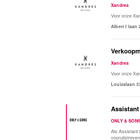
Xandres
Voor onze Xan
Albert I laan 
Verkoopm
Xandres
Voor onze Xan
Louizalaan 3
Assistan
ONLY & SON
Als Assistant
vooruitstreve