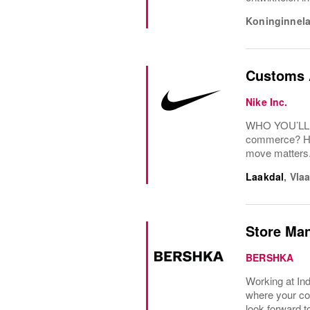
Koninginnel
Customs 
Nike Inc.
WHO YOU’LL WO
commerce? How
move matters.
Laakdal
,
Vla
Store Ma
BERSHKA
Working at Ind
where your co
look forward t