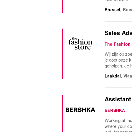
Brussel
,
Brus
Sales Adv
The Fashion 
Wij zijn op zo
je doet onze kl
geholpen. Je h
Laakdal
,
Vla
Assistant
BERSHKA
Working at Ind
where your co
look forward t