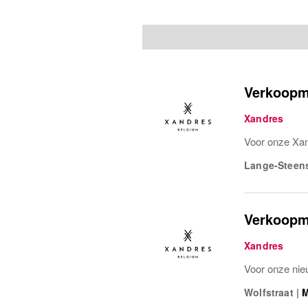
Verkoopme
Xandres
Voor onze Xand
Lange-Steens
Verkoopm
Xandres
Voor onze nie
Wolfstraat
|
M