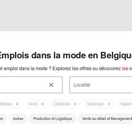
Emplois dans la mode en Belgiqu
l emploi dans la mode ? Explorez les offres ou découvrez
les 
Localité
-Niklaas
0
Genk
0
Oostende
0
Antwerpen
0
Maasm
es
Autres
Production et Logistique
Vente au détail et Management