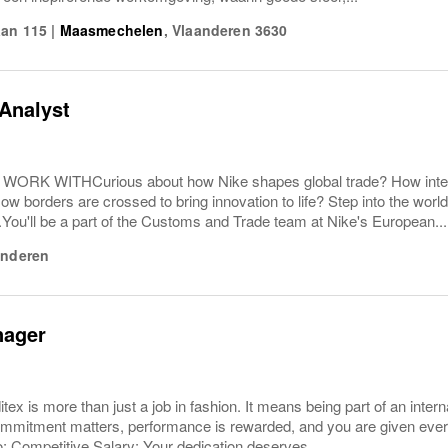
aan 115
|
Maasmechelen
,
Vlaanderen
3630
Analyst
RK WITHCurious about how Nike shapes global trade? How internat
 borders are crossed to bring innovation to life? Step into the wor
You'll be a part of the Customs and Trade team at Nike's European...
anderen
nager
itex is more than just a job in fashion. It means being part of an int
mmitment matters, performance is rewarded, and you are given ever
o: Competitive Salary: Your dedication deserves...