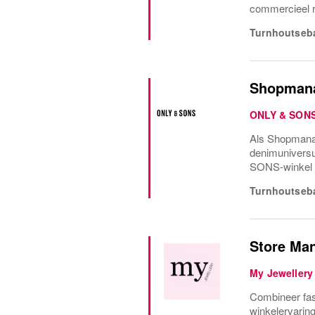
commercieel r
Turnhoutseb
Shopman
ONLY & SON
Als Shopmanag
denimuniversu
SONS-winkel i
Turnhoutseb
Store Ma
My Jewellery
Combineer fash
winkelervaring