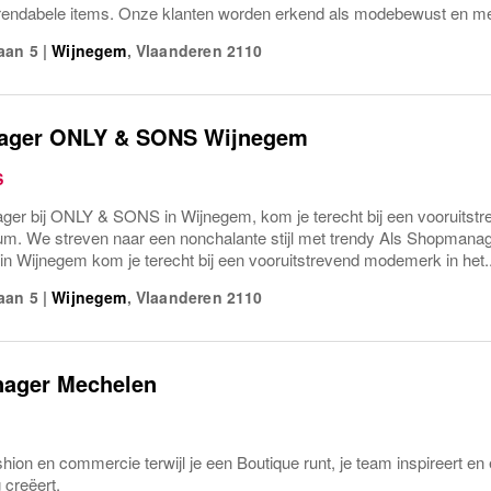
endabele items. Onze klanten worden erkend als modebewust en met
aan 5
|
Wijnegem
,
Vlaanderen
2110
ager ONLY & SONS Wijnegem
S
er bij ONLY & SONS in Wijnegem, kom je terecht bij een vooruitst
m. We streven naar een nonchalante stijl met trendy Als Shopmana
n Wijnegem kom je terecht bij een vooruitstrevend modemerk in het..
aan 5
|
Wijnegem
,
Vlaanderen
2110
nager Mechelen
ion en commercie terwijl je een Boutique runt, je team inspireert en
 creëert.