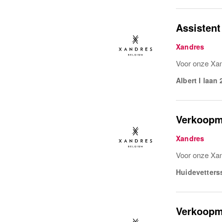
Assisten
Xandres
Voor onze Xan
Albert I laan 
Verkoopm
Xandres
Voor onze Xan
Huidevetterss
Verkoopm