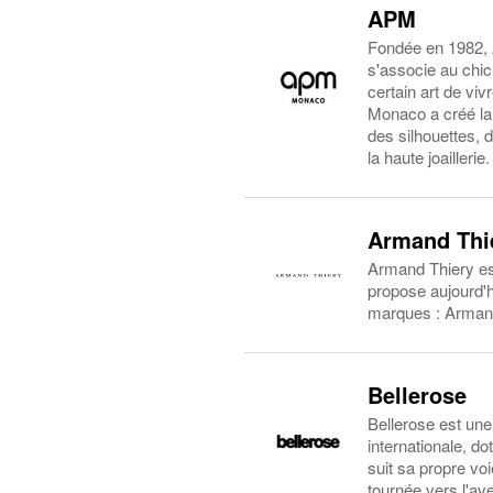
APM
Fondée en 1982, 
s'associe au chic
certain art de vi
Monaco a créé la 
des silhouettes, 
la haute joaillerie.
Armand Thi
Armand Thiery est
propose aujourd'h
marques : Armand 
Bellerose
Bellerose est une
internationale, d
suit sa propre vo
tournée vers l'ave