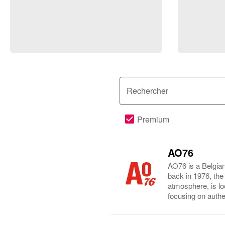
Rechercher
Premium
AO76
AO76 is a Belgian
back in 1976, th
atmosphere, is lo
focusing on authen