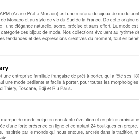
APM (Ariane Prette Monaco) est une marque de bijoux de mode con
 de Monaco et au style de vie du Sud de la France. De cette origine d
vre : une élégance naturelle, sobre, précise et sans effort. La mode es
catégorie des bijoux de mode. Nos collections évoluent au rythme de
des tendances et des expressions créatives du moment, tout en bénéfi
ery
 une entreprise familiale française de prêt-à-porter, qui a fêté ses 
ui une mode pétillante et facile à porter, pour toutes les morphologies
Thiery, Toscane, Edji et Riu Paris.
 marque de mode belge en constante évolution et en pleine croissanc
otée d'une forte présence en ligne et comptant 24 boutiques en propre
ie. Inspirée par le monde qui nous entoure, ancrée dans la tradition, 
nir.