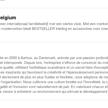
Belgium
 internationaal familiebedrijf met een sterke visie. Met een merken
le modemerken biedt BESTSELLER kleding en accessoires voor zowe
ée en 2000 à Aarhus, au Danemark, animée par une passion profonde
t intemporels. Depuis lors, l'entreprise s'efforce de concevoir du mob
te qualité, reflétant l'esthétique scandinave et un savoir-faire d'exce
s inspirants qui favorisent la créativité et l'épanouissement person
ail deviennent de plus en plus fluides et flexibles, nous adoptons de n
t l'organisation. Nous cultivons une culture fondée sur l'honnêteté, la co
'égalité et l'inclusion vont naturellement de pair. En valorisant chacun et
visons à entretenir un environnement qui stimule le développement et