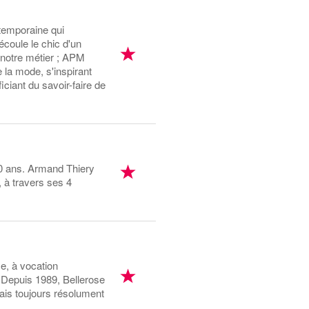
temporaine qui
écoule le chic d'un
t notre métier ; APM
 la mode, s'inspirant
ciant du savoir-faire de
180 ans. Armand Thiery
, à travers ses 4
e, à vocation
. Depuis 1989, Bellerose
mais toujours résolument