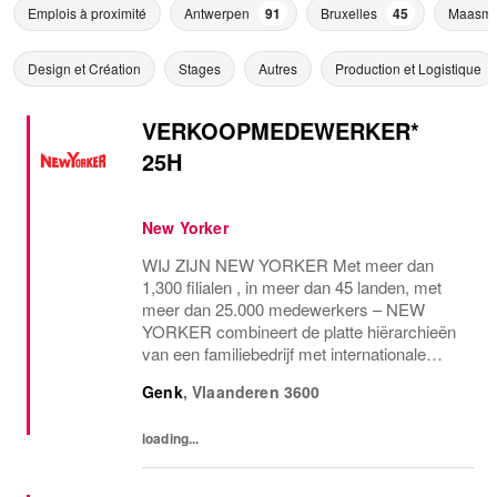
Emplois à proximité
Antwerpen
91
Bruxelles
45
Maasme
Design et Création
Stages
Autres
Production et Logistique
VERKOOPMEDEWERKER*
25H
New Yorker
WIJ ZIJN NEW YORKER Met meer dan
1,300 filialen , in meer dan 45 landen, met
meer dan 25.000 medewerkers – NEW
YORKER combineert de platte hiërarchieën
van een familiebedrijf met internationale
allure en creëert daardoor een unieke
Genk
,
Vlaanderen
3600
werkomgeving. WEES NEW YORKER
Wees jezelf! Iedereen is uniek en...
loading...