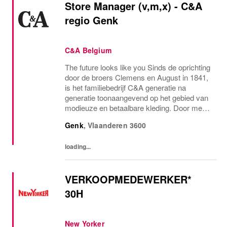
Store Manager (v,m,x) - C&A
regio Genk
C&A Belgium
The future looks like you Sinds de oprichting
door de broers Clemens en August in 1841,
is het familiebedrijf C&A generatie na
generatie toonaangevend op het gebied van
modieuze en betaalbare kleding. Door mens
en planeet op de eerste plaats te zetten,
Genk
,
Vlaanderen
3600
bepalen wij de toon voor de mode-industrie...
loading...
VERKOOPMEDEWERKER*
30H
New Yorker