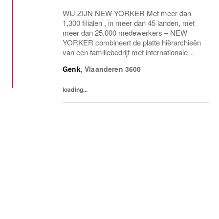
WIJ ZIJN NEW YORKER Met meer dan
1,300 filialen , in meer dan 45 landen, met
meer dan 25.000 medewerkers – NEW
YORKER combineert de platte hiërarchieën
van een familiebedrijf met internationale
allure en creëert daardoor een unieke
Genk
,
Vlaanderen
3600
werkomgeving. WEES NEW YORKER
Wees jezelf! Iedereen is uniek en...
loading...