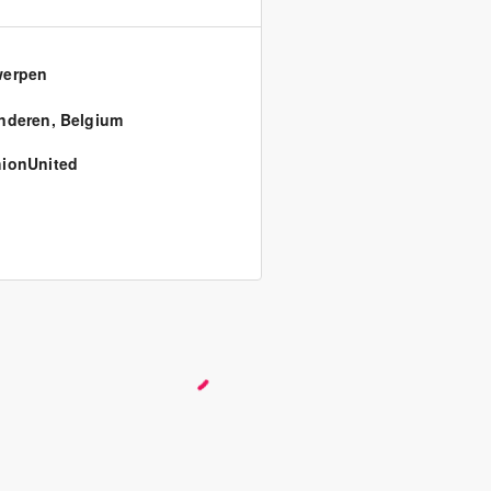
werpen
nderen
,
Belgium
ionUnited