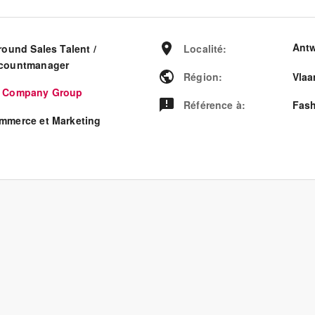
Ant
round Sales Talent /
Localité
:
countmanager
Région
:
Vlaa
 Company Group
Référence à
:
Fash
mmerce et Marketing