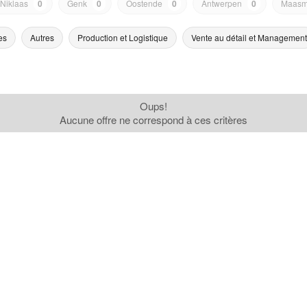
-Niklaas
0
Genk
0
Oostende
0
Antwerpen
0
Maasm
es
Autres
Production et Logistique
Vente au détail et Management
Oups!
Aucune offre ne correspond à ces critères