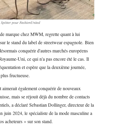
e Spötter pour FashionUnited
e de marque chez MWM, regrette quant à lui
 sur le stand du label de streetwear espagnole. Bien
e désormais conquérir d'autres marchés européens
oyaume-Uni, ce qui n'a pas encore été le cas. Il
réquentation et espère que la deuxième journée,
plus fructueuse.
t aimerait également conquérir de nouveaux
sse, mais se réjouit déjà du nombre de contacts
iels, a déclaré Sebastian Dollinger, directeur de la
 en juin 2024, le spécialiste de la mode masculine a
ros acheteurs » sur son stand.