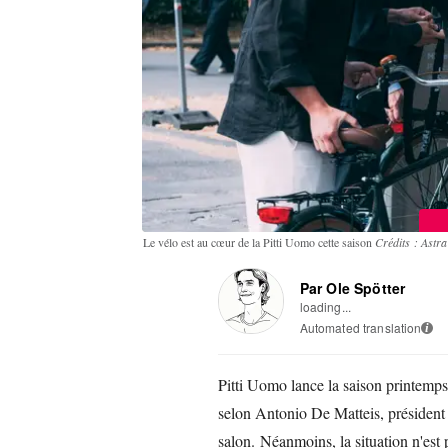
Le vélo est au cœur de la Pitti Uomo cette saison
Crédits : Astr
Par Ole Spötter
loading...
Automated translation
i
Pitti Uomo lance la saison printemp
selon Antonio De Matteis, président 
salon. Néanmoins, la situation n'est