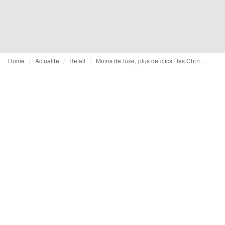
Home
Actualite
Retail
Moins de luxe, plus de clics : les Chinois "avertis" achètent plus malin