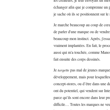
les créateurs, je leur envoyais un me
échanger afin que je comprenne un p
je sache où ils se positionnent sur le
Je marche beaucoup au coup de cœur p
de parler d'une marque ou de vendre
beaucoup mon instinct. Après, j'essa
vraiment implantées. En fait, le pro
aussi qui m'a touchée, comme Manon 
fait ensuite des corps dessinés.
Je
targette
pas mal de jeunes marques
développement, mais pour lesquelles i
concept-stores, ou d’être dans une d
ont du potentiel, qui vendent sur Int
parce qu’ils sont encore dans leur p
difficile… Toutes les marques ne veu