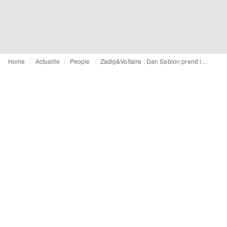
Home
Actualite
People
Zadig&Voltaire : Dan Sablon prend la direction créative à l'aube de la Fashion Week