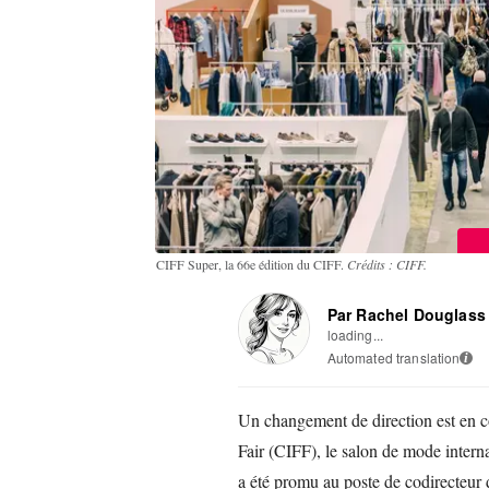
CIFF Super, la 66e édition du CIFF.
Crédits : CIFF.
Par Rachel Douglass
loading...
Automated translation
i
Un changement de direction est en c
Fair (CIFF), le salon de mode inte
a été promu au poste de codirecteur