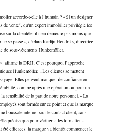
ller accorde-t-elle à l’humain ? « Si un designer
as de vente", qu'un expert immobilier privilégie les
e sur la clientèle, il n'en demeure pas moins que
n ne se passe », déclare Karlijn Hendriks, directrice
ue de sous-vêtements Hunkemöller.
e », affirme la DRH. C’est pourquoi l’approche
tiques Hunkemöller. « Les clientes se mettent
essayage. Elles peuvent manquer de confiance en
nérabilité, comme après une opération ou pour un
la sensibilité de la part de notre personnel. » La
s employés sont formés sur ce point et que la marque
ne boussole interne pour le contact client, sans
 Elle précise que pour vérifier si les formations
t été efficaces, la marque va bientôt commencer le