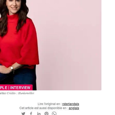
|
PLE
INTERVIEW
möller
Crédits : Hunkemöller
Lire l'original en :
néerlandais
Cet article est aussi disponible en :
anglais