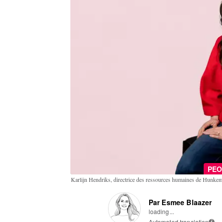
PEO
Karlijn Hendriks, directrice des ressources humaines de Hunke
Par Esmee Blaazer
loading...
Automated translation
i