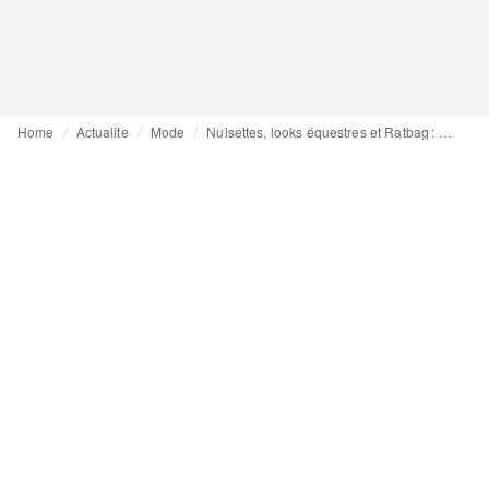
Home
Actualite
Mode
Nuisettes, looks équestres et Ratbag : les tendances de la Copenhagen Fashion Week