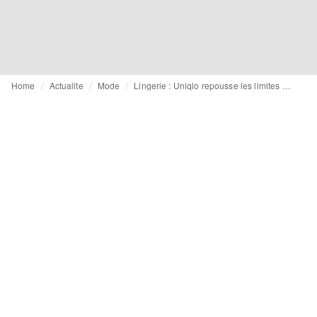
Home
Actualite
Mode
Lingerie : Uniqlo repousse les limites des soutiens-gorge confort