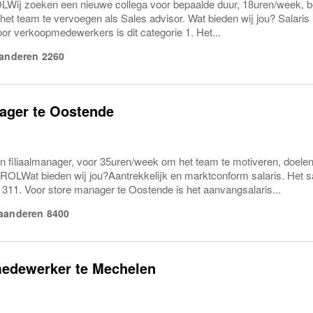
ij zoeken een nieuwe collega voor bepaalde duur, 18uren/week, 
et team te vervoegen als Sales advisor. Wat bieden wij jou? Salaris i
or verkoopmedewerkers is dit categorie 1. Het...
aanderen
2260
ager te Oostende
n filiaalmanager, voor 35uren/week om het team te motiveren, doelen
OLWat bieden wij jou?Aantrekkelijk en marktconform salaris. Het sala
é 311. Voor store manager te Oostende is het aanvangsalaris...
aanderen
8400
edewerker te Mechelen