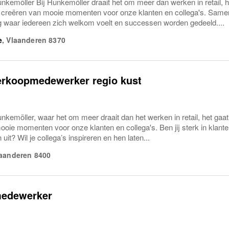
nkemöller Bij Hunkemöller draait het om meer dan werken in retail, 
t creëren van mooie momenten voor onze klanten en collega's. Same
waar iedereen zich welkom voelt en successen worden gedeeld....
e
,
Vlaanderen
8370
erkoopmedewerker regio kust
kemöller, waar het om meer draait dan het werken in retail, het gaa
oie momenten voor onze klanten en collega's. Ben jij sterk in klante
uit? Wil je collega’s inspireren en hen laten...
aanderen
8400
edewerker