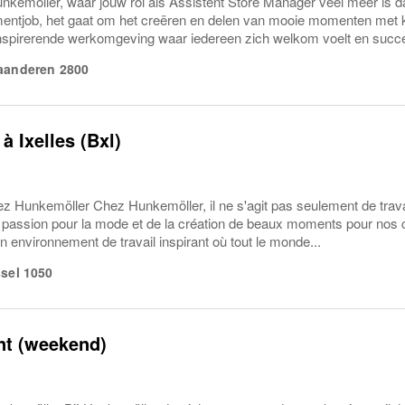
nkemöller, waar jouw rol als Assistent Store Manager veel meer is d
entjob, het gaat om het creëren en delen van mooie momenten met k
nspirerende werkomgeving waar iedereen zich welkom voelt en succ
aanderen
2800
à Ixelles (Bxl)
 Hunkemöller Chez Hunkemöller, il ne s'agit pas seulement de travai
e passion pour la mode et de la création de beaux moments pour nos 
 environnement de travail inspirant où tout le monde...
sel
1050
nt (weekend)