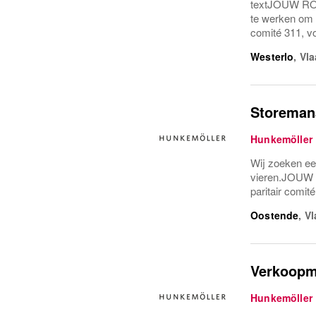
textJOUW ROLW
te werken om h
comité 311, vo
Westerlo
,
Vl
Storeman
Hunkemöller
Wij zoeken ee
vieren.JOUW R
paritair comit
Oostende
,
Vl
Verkoopm
Hunkemöller