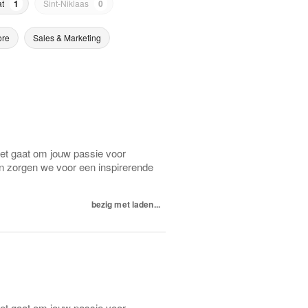
t
1
Sint-Niklaas
0
ore
Sales & Marketing
het gaat om jouw passie voor
n zorgen we voor een inspirerende
bezig met laden...
het gaat om jouw passie voor