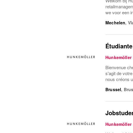
Welkom bij Hu
retailmanagem
we voor een i
Mechelen
,
Vl
Étudiante 
Hunkemöller
Bienvenue chez
s'agit de votr
nous créons un
Brussel
,
Brus
Jobstude
Hunkemöller