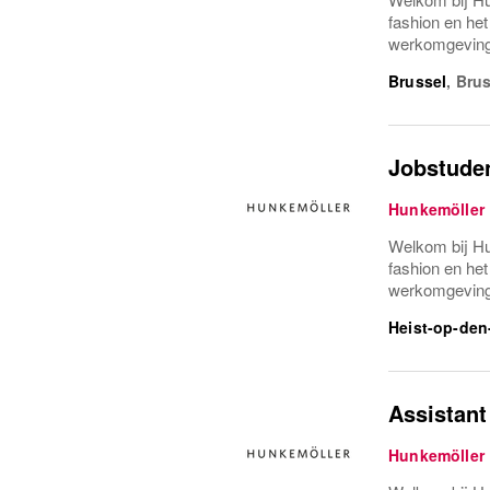
fashion en he
werkomgeving 
Brussel
,
Brus
Jobstude
Hunkemöller
Welkom bij Hu
fashion en he
werkomgeving 
Heist-op-den
Assistant
Hunkemöller