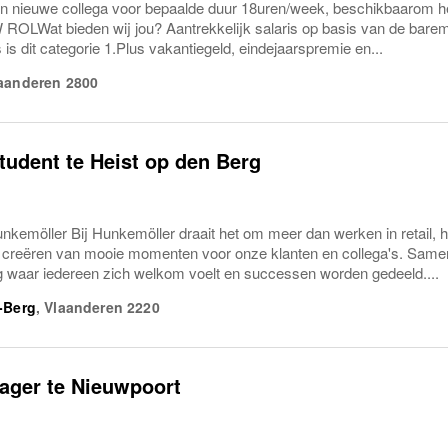
n nieuwe collega voor bepaalde duur 18uren/week, beschikbaarom he
ROLWat bieden wij jou? Aantrekkelijk salaris op basis van de barema
 is dit categorie 1.Plus vakantiegeld, eindejaarspremie en...
aanderen
2800
tudent te Heist op den Berg
nkemöller Bij Hunkemöller draait het om meer dan werken in retail, 
t creëren van mooie momenten voor onze klanten en collega's. Same
waar iedereen zich welkom voelt en successen worden gedeeld....
-Berg
,
Vlaanderen
2220
ager te Nieuwpoort