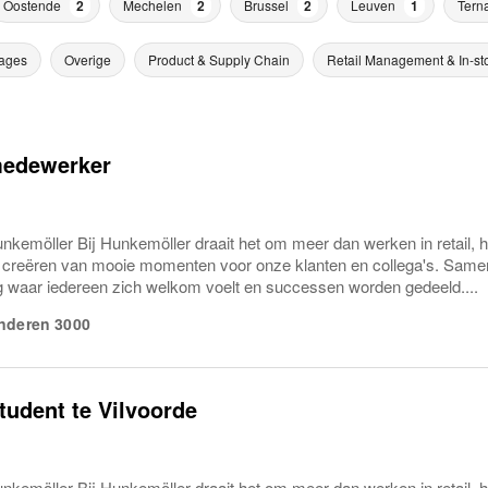
Oostende
2
Mechelen
2
Brussel
2
Leuven
1
Terna
ages
Overige
Product & Supply Chain
Retail Management & In-st
edewerker
nkemöller Bij Hunkemöller draait het om meer dan werken in retail, 
t creëren van mooie momenten voor onze klanten en collega's. Same
waar iedereen zich welkom voelt en successen worden gedeeld....
nderen
3000
tudent te Vilvoorde
nkemöller Bij Hunkemöller draait het om meer dan werken in retail, 