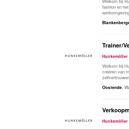
Welkom bij Hu
fashion en he
werkomgeving 
Blankenberg
Trainer/V
Hunkemöller
Welkom bij Hun
creëren van mo
zelfvertrouwen 
Oostende
,
Vl
Verkoopm
Hunkemöller