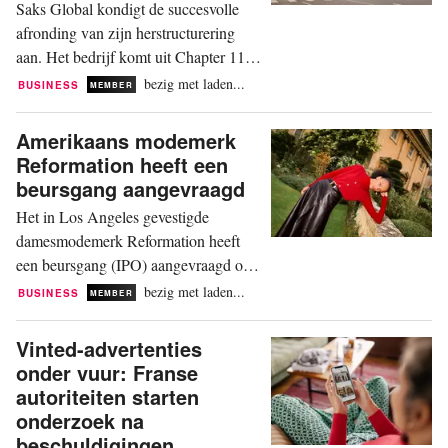
Saks Global kondigt de succesvolle
afronding van zijn herstructurering
aan. Het bedrijf komt uit Chapter 11 -
een Amerikaanse
bezig met laden...
BUSINESS
MEMBER
faillissementsprocedure - met een
nieuwe eigenaar en een nieuwe naam:
Amerikaans modemerk
Exemplar Luxury Group (ELG). De
Reformation heeft een
warenhuisgroep meldt een
beursgang aangevraagd
schuldvermindering van vijfenzeventig
Het in Los Angeles gevestigde
procent, voldoende liquiditeit en de
damesmodemerk Reformation heeft
volledige steun van...
een beursgang (IPO) aangevraagd op
de New York Stock Exchange. Het
bezig met laden...
BUSINESS
MEMBER
bedrijf rapporteerde een omzetstijging
naar 507,1 miljoen Amerikaanse dollar
Vinted-advertenties
voor het jaar eindigend op 27
onder vuur: Franse
december 2025. Het modemerk heeft
autoriteiten starten
momenteel meer dan 70 winkels in de
onderzoek na
Verenigde Staten, het Verenigd...
beschuldigingen