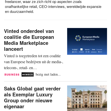
freelancer, waar ze zich richt op aspecten zoals
onafhankelijke retail, CEO-interviews, wereldwijde expansie
en duurzaamheid.
Vinted onderdeel van
coalitie die European
Media Marketplace
lanceert
Vinted is toegetreden tot een coalitie
van Europese bedrijven uit de media-,
telecom-, retail- en
advertentietechnologiesector. Samen
bezig met laden...
BUSINESS
MEMBER
lanceren ze een nieuw initiatief: de
European Media Marketplace. Het
Saks Global gaat verder
initiatief, gelanceerd op 7 juli, beoogt
als Exemplar Luxury
een verandering in de manier waarop
Group onder nieuwe
adverteerders, bureaus en uitgevers
eigenaar
campagnes activeren en met...