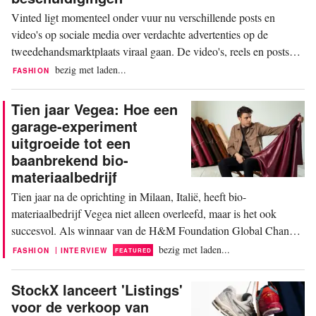
Vinted ligt momenteel onder vuur nu verschillende posts en
video's op sociale media over verdachte advertenties op de
tweedehandsmarktplaats viraal gaan. De video's, reels en posts
worden op grote schaal gedeeld op sociale mediaplatforms als
bezig met laden...
FASHION
TikTok, Instagram, Reddit en X. Ze tonen tientallen screenshots
van advertenties, met name van speelgoed,...
Tien jaar Vegea: Hoe een
garage-experiment
uitgroeide tot een
baanbrekend bio-
materiaalbedrijf
Tien jaar na de oprichting in Milaan, Italië, heeft bio-
materiaalbedrijf Vegea niet alleen overleefd, maar is het ook
succesvol. Als winnaar van de H&M Foundation Global Change
Award in 2017, gebruikte het bedrijf de subsidie en begeleiding
bezig met laden...
|
FASHION
INTERVIEW
FEATURED
voor de industrialisatie van GrapeSkin, een leeralternatief op basis
van druivenschillen, afkomstig van...
StockX lanceert 'Listings'
voor de verkoop van