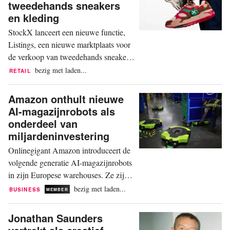
tweedehands sneakers
en kleding
StockX lanceert een nieuwe functie,
Listings, een nieuwe marktplaats voor
de verkoop van tweedehands sneakers
en kleding. De lancering volgt op de
bezig met laden...
RETAIL
continue uitbreiding van StockX. Het
bouwt voort op de opening van zijn
Amazon onthult nieuwe
eerste permanente winkel in NYC en
AI-magazijnrobots als
de aanstaande lancering van StockX
onderdeel van
Live, een live shopping-ervaring die
miljardeninvestering
deze zomer debuteert....
Onlinegigant Amazon introduceert de
volgende generatie AI-magazijnrobots
in zijn Europese warehouses. Ze zijn
ontworpen om te reageren op
bezig met laden...
BUSINESS
MEMBER
gesproken opdrachten en de leveringen
te verbeteren. De vernieuwde Proteus-
Jonathan Saunders
robot is onthuld door Amazon tijdens