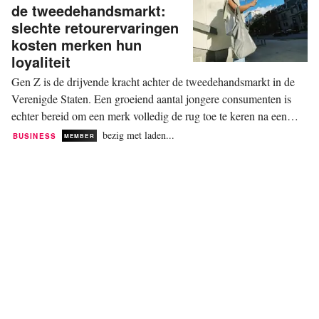
antwoord ja. Het rapport, ‘From Wheat
de tweedehandsmarkt:
Straw to Wardrobes: Fashioning a new
slechte retourervaringen
fibre future’, presenteert de resultaten
kosten merken hun
van een proefproject, Project...
loyaliteit
Gen Z is de drijvende kracht achter de tweedehandsmarkt in de
Verenigde Staten. Een groeiend aantal jongere consumenten is
echter bereid om een merk volledig de rug toe te keren na een
slechte ervaring met retouren of terugbetalingen. Hierdoor komt
bezig met laden...
BUSINESS
MEMBER
het vertrouwen na de aankoop centraal te staan in de volgende
groeifase van de wederverkoop. 60...