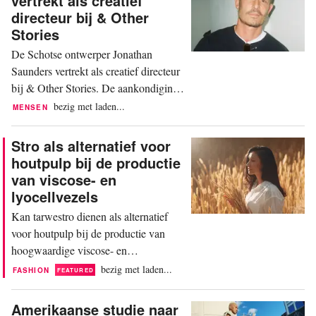
vertrekt als creatief
een evenement in zijn
directeur bij & Other
distributiecentrum in Dartford, ten
Stories
oosten van Londen. De onthulling is...
De Schotse ontwerper Jonathan
Saunders vertrekt als creatief directeur
bij & Other Stories. De aankondiging
volgt iets meer dan een jaar na zijn
bezig met laden...
MENSEN
aanstelling in de destijds nieuw
gecreëerde functie. Volgens een
Stro als alternatief voor
verklaring op LinkedIn van 9 juni
houtpulp bij de productie
verlaat Saunders het merk van de
van viscose- en
H&M Group officieel medio augustus.
lyocellvezels
De reden is een persoonlijke...
Kan tarwestro dienen als alternatief
voor houtpulp bij de productie van
hoogwaardige viscose- en
lyocellvezels voor de mode-industrie?
bezig met laden...
FASHION
FEATURED
Volgens een nieuw rapport van de
milieuorganisatie Canopy is het
Amerikaanse studie naar