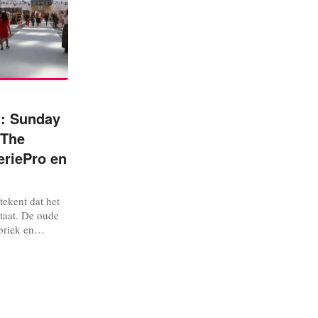
n: Sunday
 The
eriePro en
tekent dat het
taat. De oude
briek en
 nieuwelingen
s breiden uit.
on Gallery.
- 13 januari
eleeft...