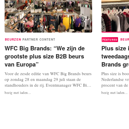
BEURZEN
PARTNER CONTENT
BEU
FEATURED
WFC Big Brands: “We zijn de
Plus size
grootste plus size B2B beurs
tweedaag
van Europa”
Brands gr
Voor de zesde editie van WFC Big Brands beurs
Plus size is b
op zondag 28 en maandag 29 juli staan de
Nederlandse vr
standhouders in de rij. Eventmanager WFC Big
procent van de
Brands Mike Cats: “We zijn de grootste curvy
48 tot en met 
bezig met laden...
bezig met laden...
B2B beurs van Europa, die twee keer per jaar in
Magazine gesc
het World Fashion Centre wordt gehouden. Toen
zagen we de af
de Just Bib beurs failliet ging, hebben we vanaf
hun maatseries
januari 2017 met WFC Big...
modemerken zic
maten. Of de...