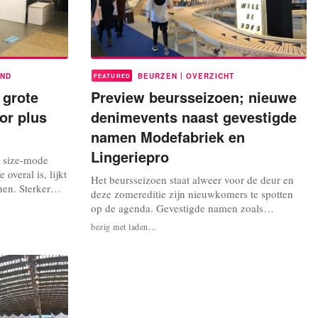
|
ND
BEURZEN
OVERZICHT
FEATURED
 grote
Preview beursseizoen; nieuwe
or plus
denimevents naast gevestigde
namen Modefabriek en
Lingeriepro
s size-mode
overal is, lijkt
Het beursseizoen staat alweer voor de deur en
en. Sterker
deze zomereditie zijn nieuwkomers te spotten
rkt. Dat is ook
op de agenda. Gevestigde namen zoals
ig Brands,
Modefabriek en inmiddels ook
bezig met laden...
in het World
kindermodebeurs Sunday School keren terug en
itdagingen voor
twee nieuwe denim evenementen maken hun
entree. Een overzicht. Sunday School - zondag
30 juni Als eerste op de agenda is Sunday
School op zondag...