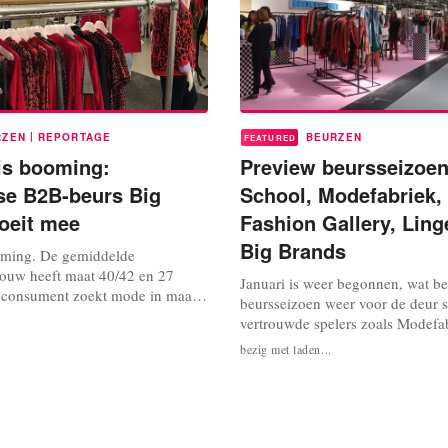
|
RZEN
REPORTAGE
BEURZEN
FEATURED
 is booming:
Preview beursseizoe
se B2B-beurs Big
School, Modefabriek,
oeit mee
Fashion Gallery, Ling
Big Brands
ooming. De gemiddelde
ouw heeft maat 40/42 en 27
Januari is weer begonnen, wat be
 consument zoekt mode in maat
beursseizoen weer voor de deur s
58, zo staat in WFC Big Brands
vertrouwde spelers zoals Modefa
hreven. In de modebranche
LingeriePro keren weer terug en
bezig met laden...
gelopen jaren reguliere merken
Sunday School en WFC Big Brand
 uitbreiden en leken meer
Verder op de kalender: The Fashi
h te specialiseren in grote
Kindermodebeurs Sunday School 
Kindermodebeurs Sunday School b