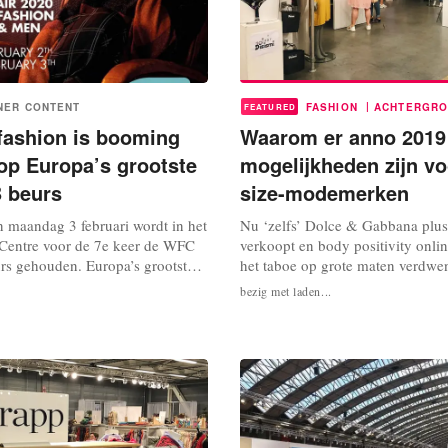
|
NER CONTENT
FASHION
ACHTERGRO
FEATURED
 fashion is booming
Waarom er anno 2019
op Europa’s grootste
mogelijkheden zijn vo
 beurs
size-modemerken
 maandag 3 februari wordt in het
Nu ‘zelfs’ Dolce & Gabbana plu
Centre voor de 7e keer de WFC
verkoopt en body positivity online 
rs gehouden. Europa’s grootste
het taboe op grote maten verdwen
s. Een van de standhouders is
nog, plus size is een gat in de ma
bezig met laden...
an Fashion Brand Agent. “De WFC
de tendens op modebeurs WFC B
s is twee keer per jaar hét
voor merken met grotere maten, 
 nieuwste collecties te laten
Fashion Centre. Al zijn er ook u
ssionele en goed...
de markt. Officiële cijfers...