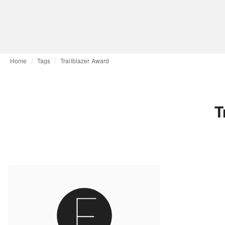
Home
Tags
Trailblazer Award
T