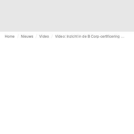
Home
Nieuws
Video
Video: Inzicht in de B Corp-certificering van Longchamp en de implicaties ervan