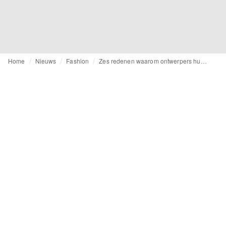
Home
Nieuws
Fashion
Zes redenen waarom ontwerpers hun catwalk collecties aan moeten passen