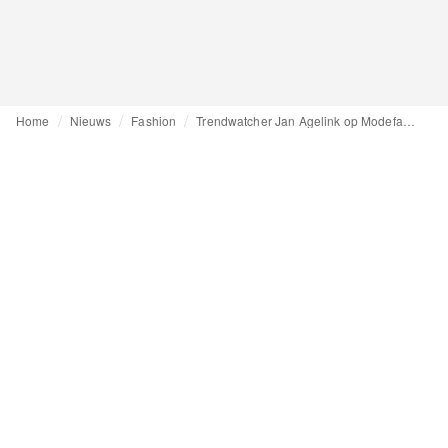
Home
Nieuws
Fashion
Trendwatcher Jan Agelink op Modefabriek: digitale beleving beïnvloedt modetrends