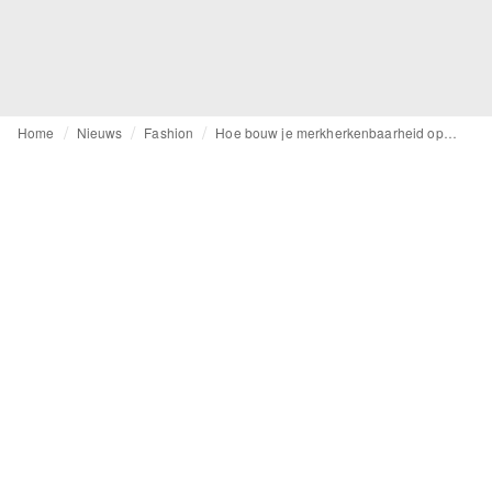
Home
Nieuws
Fashion
Hoe bouw je merkherkenbaarheid op zonder trendgedreven te zijn?