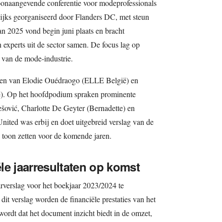
 toonaangevende conferentie voor modeprofessionals
lijks georganiseerd door Flanders DC, met steun
n 2025 vond begin juni plaats en bracht
experts uit de sector samen. De focus lag op
t van de mode-industrie.
nden van Elodie Ouédraogo (ELLE België) en
ië). Op het hoofdpodium spraken prominente
šović, Charlotte De Geyter (Bernadette) en
nited was erbij en doet uitgebreid verslag van de
de toon zetten voor de komende jaren.
le jaarresultaten op komst
verslag voor het boekjaar 2023/2024 te
 dit verslag worden de financiële prestaties van het
wordt dat het document inzicht biedt in de omzet,