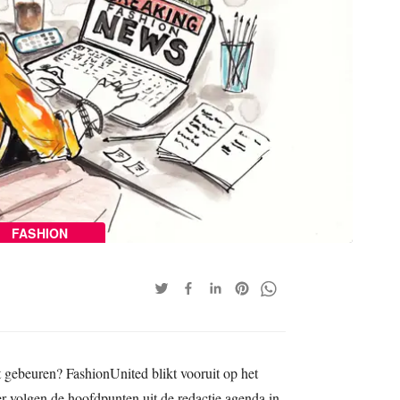
FASHION
t gebeuren? FashionUnited blikt vooruit op het
volgen de hoofdpunten uit de redactie agenda in