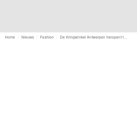
Home
Nieuws
Fashion
De Kringwinkel Antwerpen heropent tweedehands pop-up The Empty Shop