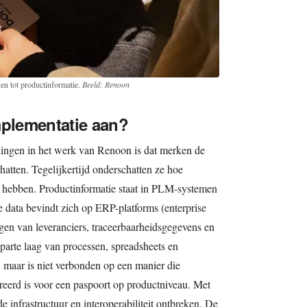
en tot productinformatie.
Beeld: Renoon
mplementatie aan?
dingen in het werk van Renoon is dat merken de
atten. Tegelijkertijd onderschatten ze hoe
l hebben. Productinformatie staat in PLM-systemen
ele data bevindt zich op ERP-platforms (enterprise
ingen van leveranciers, traceerbaarheidsgegevens en
parte laag van processen, spreadsheets en
t, maar is niet verbonden op een manier die
tureerd is voor een paspoort op productniveau. Met
e infrastructuur en interoperabiliteit ontbreken. De