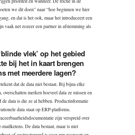
ijgen prioriteit en wanneer. De frictie in de
moeten we dit doen” naar “hoe beginnen we hier
tgang, en dat is het ook, maar het introduceert een
jn vaak net zozeer een partner in afstemming als
blinde vlek’ op het gebied
te bij het in kaart brengen
ns met meerdere lagen?
kent dat de data niet bestaat. Bij bijna elke
, overschatten merken hoeveel data ze missen en
de data is die ze al hebben. Productinformatie
tionele data staat op ERP-platforms.
raceerbaarheidsdocumentatie zijn verspreid over
e-mailketens. De data bestaat, maar is niet
rbaar of gestructureerd is voor een paspoort op