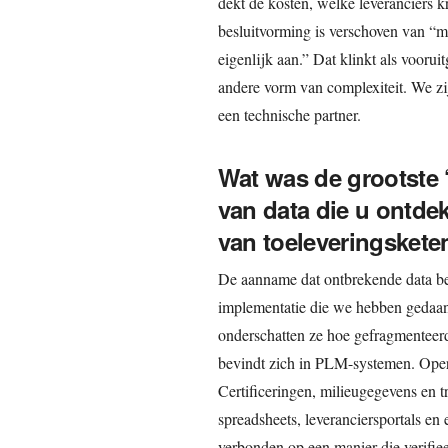
dekt de kosten, welke leveranciers kr
besluitvorming is verschoven van “
eigenlijk aan.” Dat klinkt als voorui
andere vorm van complexiteit. We zi
een technische partner.
Wat was de grootste ‘
van data die u ontdek
van toeleveringskete
De aanname dat ontbrekende data bete
implementatie die we hebben gedaan
onderschatten ze hoe gefragmenteerd 
bevindt zich in PLM-systemen. Opera
Certificeringen, milieugegevens en t
spreadsheets, leveranciersportals en 
verbonden op een manier die verifiee