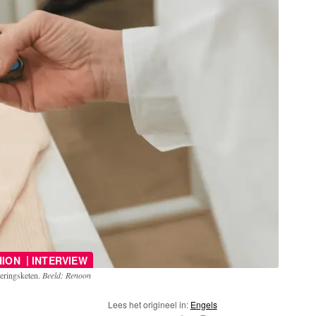
|
HION
INTERVIEW
veringsketen.
Beeld: Renoon
Lees het origineel in:
Engels