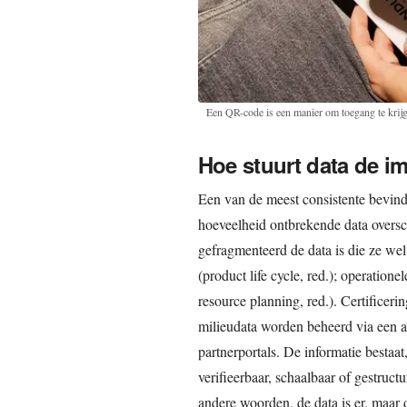
Een QR-code is een manier om toegang te krijg
Hoe stuurt data de i
Een van de meest consistente bevin
hoeveelheid ontbrekende data oversch
gefragmenteerd de data is die ze we
(product life cycle, red.); operation
resource planning, red.). Certificer
milieudata worden beheerd via een a
partnerportals. De informatie bestaa
verifieerbaar, schaalbaar of gestruc
andere woorden, de data is er, maar d