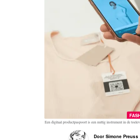
FAS
Een digitaal productpaspoort is een nuttig instrument in de toele
Door Simone Preuss