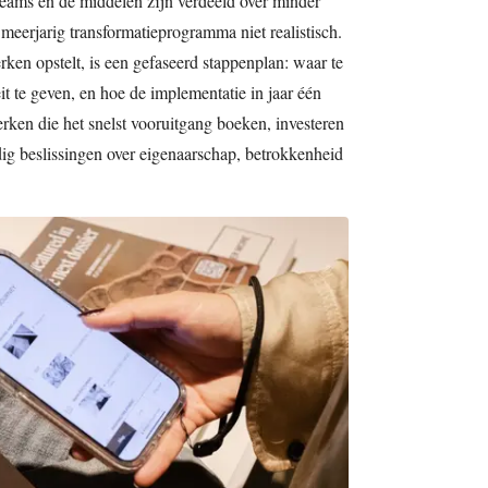
teams en de middelen zijn verdeeld over minder
meerjarig transformatieprogramma niet realistisch.
n opstelt, is een gefaseerd stappenplan: waar te
it te geven, en hoe de implementatie in jaar één
erken die het snelst vooruitgang boeken, investeren
dig beslissingen over eigenaarschap, betrokkenheid