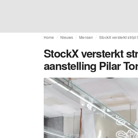
Home
Nieuws
Mensen
StockX versterkt strij
StockX versterkt st
aanstelling Pilar To