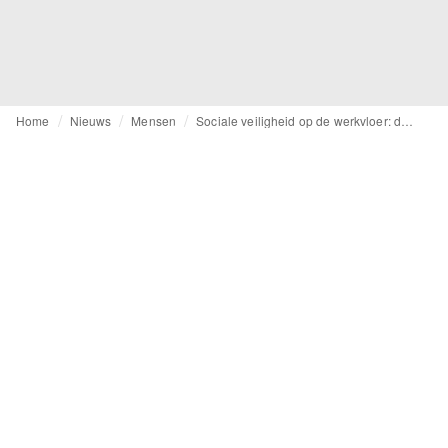
Home
Nieuws
Mensen
Sociale veiligheid op de werkvloer: de kunst van vriendelijk nee zeggen