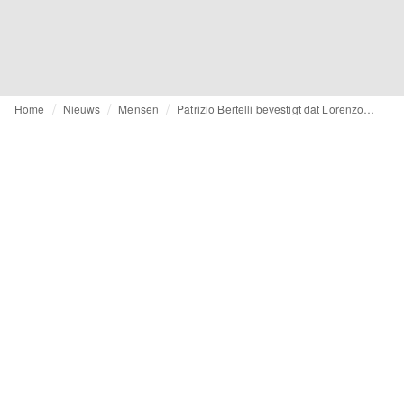
Home
Nieuws
Mensen
Patrizio Bertelli bevestigt dat Lorenzo Bertelli de toekomstige CEO wordt