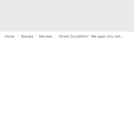
Home
Nieuws
Mensen
Olivier Ducatillion: “We gaan ons niet onderscheiden op de E van MVO, maar op de S”