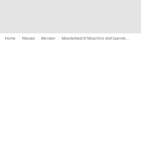
Home
Nieuws
Mensen
Moederbedrijf Moschino stelt jaarrekening 2025 uit vanwege herstructurering en stelt nieuw hoofd investeerdersrelaties aan