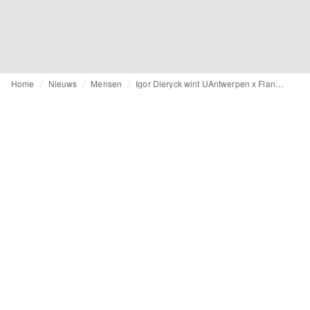
Home
Nieuws
Mensen
Igor Dieryck wint UAntwerpen x Flanders DC Award