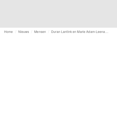
Home
Nieuws
Mensen
Duran Lantink en Marie Adam-Leenaerdt finalisten bij LVMH Prize 2024