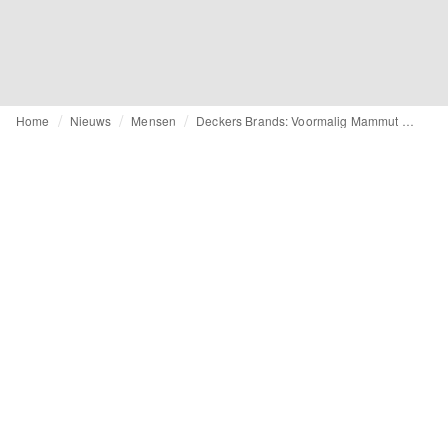
Home
Nieuws
Mensen
Deckers Brands: Voormalig Mammut CCO wordt directeur Europa