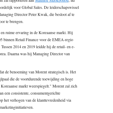
nt zal rapporteren aan
Mathieu Sidokpohou
, lid
rdelijk voor Global Sales. De leiderschapswissel
Managing Director Peter Kwak, die besloot af te
oor te brengen.
en ruime ervaring in de Koreaanse markt. Hij
2005 binnen Retail Finance voor de EMEA-regio
Tussen 2014 en 2019 leidde hij de retail- en e-
rea. Daarna was hij Managing Director van
at de benoeming van Morent strategisch is. Het
ijlpaal die de voortdurende toewijding en hoge
 Koreaanse markt weerspiegelt." Morent zal zich
van een consistente, consumentgerichte
 op het verhogen van de klanttevredenheid via
marketinginitiatieven.