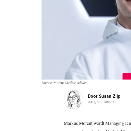
Markus Morent
Credits: Adidas
Door Susan Zijp
bezig met laden...
Markus Morent wordt Managing Direc