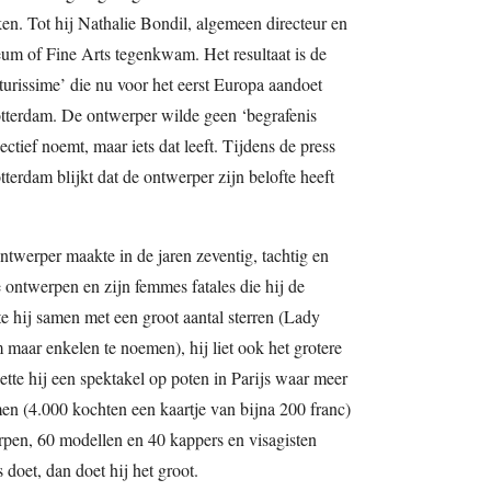
ken. Tot hij Nathalie Bondil, algemeen directeur en
um of Fine Arts tegenkwam. Het resultaat is de
urissime’ die nu voor het eerst Europa aandoet
tterdam. De ontwerper wilde geen ‘begrafenis
pectief noemt, maar iets dat leeft. Tijdens de press
terdam blijkt dat de ontwerper zijn belofte heeft
twerper maakte in de jaren zeventig, tachtig en
e ontwerpen en zijn femmes fatales die hij de
e hij samen met een groot aantal sterren (Lady
ar enkelen te noemen), hij liet ook het grotere
ette hij een spektakel op poten in Parijs waar meer
n (4.000 kochten een kaartje van bijna 200 franc)
pen, 60 modellen en 40 kappers en visagisten
 doet, dan doet hij het groot.