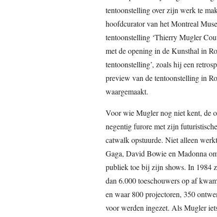
tentoonstelling over zijn werk te ma
hoofdcurator van het Montreal Muse
tentoonstelling ‘Thierry Mugler Cout
met de opening in de Kunsthal in Ro
tentoonstelling’, zoals hij een retros
preview van de tentoonstelling in Rot
waargemaakt.
Voor wie Mugler nog niet kent, de on
negentig furore met zijn futuristisch
catwalk opstuurde. Niet alleen werkt
Gaga, David Bowie en Madonna om ma
publiek toe bij zijn shows. In 1984 z
dan 6.000 toeschouwers op af kwame
en waar 800 projectoren, 350 ontwer
voor werden ingezet. Als Mugler iets