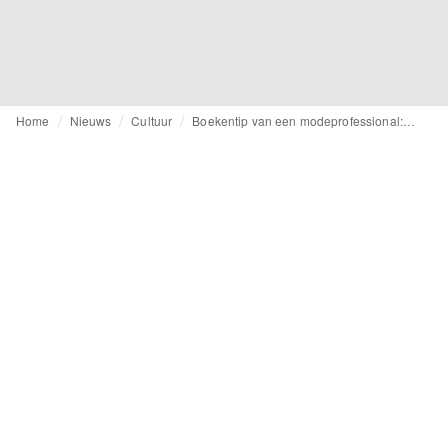
Home
Nieuws
Cultuur
Boekentip van een modeprofessional: Christine Boland tipt ‘Niet het einde van de wereld’