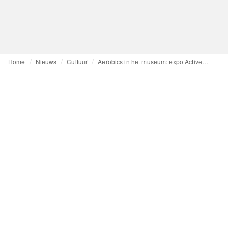
Home
Nieuws
Cultuur
Aerobics in het museum: expo Activewear legt kruisbestuiving sport en mode bloot