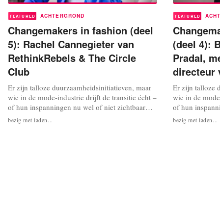
ACHTERGROND
ACH
FEATURED
FEATURED
Changemakers in fashion (deel
Changema
5): Rachel Cannegieter van
(deel 4): 
RethinkRebels & The Circle
Pradal, m
Club
directeur
Er zijn talloze duurzaamheidsinitiatieven, maar
Er zijn talloze
wie in de mode-industrie drijft de transitie écht –
wie in de mode-i
of hun inspanningen nu wel of niet zichtbaar
of hun inspanni
zijn voor het grote publiek? We interviewen
zijn voor het g
bezig met laden...
bezig met laden...
changemakers, consultants,
changemakers, 
duurzaamheidsdeskundigen en activisten in de
duurzaamheidsd
mode. Wat kunnen we van hun werk leren? In
mode. Wat kun
aflevering 5: Rachel Cannegieter, oprichter...
deze vierde afle