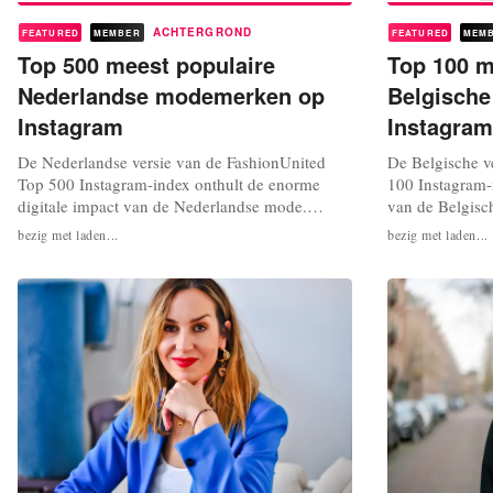
ACHTERGROND
FEATURED
MEMBER
FEATURED
MEM
Top 500 meest populaire
Top 100 m
Nederlandse modemerken op
Belgisch
Instagram
Instagram
De Nederlandse versie van de FashionUnited
De Belgische v
Top 500 Instagram-index onthult de enorme
100 Instagram-i
digitale impact van de Nederlandse mode.
van de Belgisc
Nederlandse merken die bij multibrand retailers
bij multibrand 
bezig met laden...
bezig met laden...
schitteren, domineren ook online. G-Star RAW
ook online. De 
voert de lijst aan met 847.000 volgers, op de
labels, van den
voet gevolgd door het iconische Viktor & Rolf.
sociale media 
Naast gevestigde namen bewijzen...
een miljoenenpu