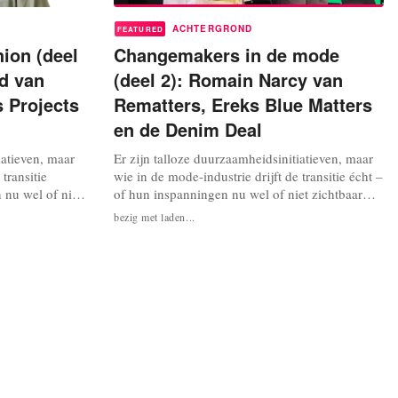
ACHTERGROND
FEATURED
ion (deel
Changemakers in de mode
fd van
(deel 2): Romain Narcy van
 Projects
Rematters, Ereks Blue Matters
en de Denim Deal
iatieven, maar
Er zijn talloze duurzaamheidsinitiatieven, maar
transitie
wie in de mode-industrie drijft de transitie écht –
 nu wel of niet
of hun inspanningen nu wel of niet zichtbaar
liek? We
zijn voor het grote publiek? We interviewen
bezig met laden...
ltants,
changemakers, consultants,
sten. Wat
duurzaamheidsdeskundigen en activisten in de
In deze derde
mode. Wat kunnen we van hun werk leren? In
met...
aflevering 2: Romain Narcy, een denim...