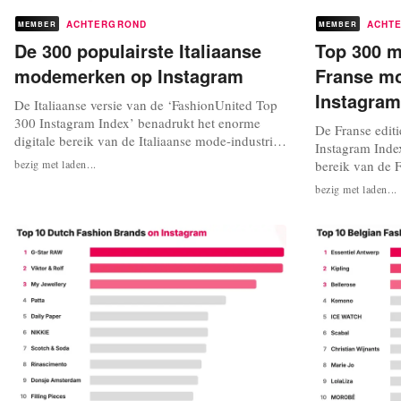
ACHTERGROND
ACHT
MEMBER
MEMBER
De 300 populairste Italiaanse
Top 300 m
modemerken op Instagram
Franse m
Instagram
De Italiaanse versie van de ‘FashionUnited Top
300 Instagram Index’ benadrukt het enorme
De Franse edit
digitale bereik van de Italiaanse mode-industrie.
Instagram Index
Lokale merken die goed presteren bij
bezig met laden...
bereik van de 
multibrand-retailers, domineren ook online. De
die goed preste
bezig met laden...
index toont aan dat Italiaanse business-to-
domineren ook o
business-merken, van denim tot high-end
aanzienlijke so
streetwear, een aanzienlijke impact...
business-to-bus
high-end street