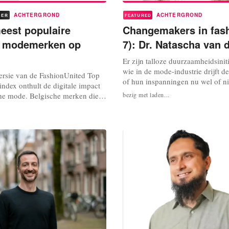
ACHTERGROND
ACHTERGROND
BER
FEATURED
eest populaire
Changemakers in fash
e modemerken op
7): Dr. Natascha van 
Er zijn talloze duurzaamheidsinit
wie in de mode-industrie drijft de 
ersie van de FashionUnited Top
of hun inspanningen nu wel of ni
ndex onthult de digitale impact
zijn voor het grote publiek? We 
he mode. Belgische merken die
bezig met laden...
changemakers, consultants,
retailers schitteren, domineren
duurzaamheidsdeskundigen en act
index laat zien dat Belgische
mode. Wat kunnen we leren van 
im tot high-end streetwear, op
aflevering 7: Dr. ir.Natascha van d
ver boven hun gewicht boksen en
bliek...