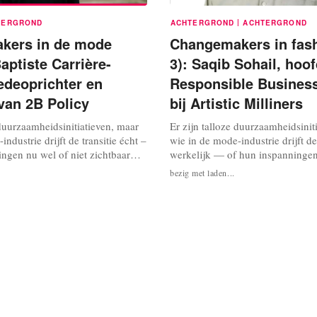
|
TERGROND
ACHTERGROND
ACHTERGROND
kers in de mode
Changemakers in fash
Baptiste Carrière-
3): Saqib Sohail, hoo
edeoprichter en
Responsible Business
 van 2B Policy
bij Artistic Milliners
 duurzaamheidsinitiatieven, maar
Er zijn talloze duurzaamheidsinit
ndustrie drijft de transitie écht –
wie in de mode-industrie drijft de 
ngen nu wel of niet zichtbaar
werkelijk — of hun inspanningen
rote publiek? We interviewen
zichtbaar zijn voor het grote pub
bezig met laden...
consultants,
interviewen changemakers, consu
eskundigen en activisten in de
duurzame mode-experts en activi
nen we van hun werk leren? In
kunnen we van hun werk leren? 
vering spreekt...
aflevering spreekt FashionUnited 