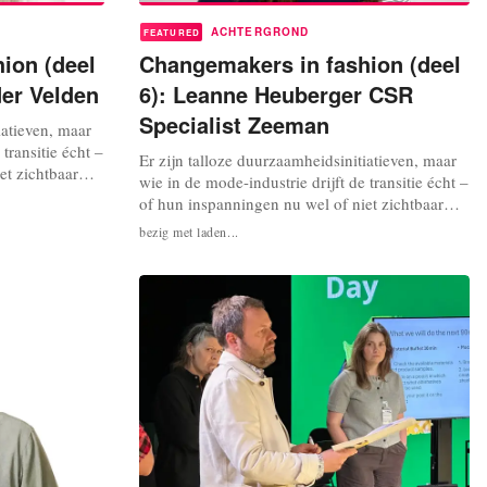
ACHTERGROND
FEATURED
ion (deel
Changemakers in fashion (deel
der Velden
6): Leanne Heuberger CSR
Specialist Zeeman
iatieven, maar
transitie écht –
Er zijn talloze duurzaamheidsinitiatieven, maar
et zichtbaar
wie in de mode-industrie drijft de transitie écht –
interviewen
of hun inspanningen nu wel of niet zichtbaar
zijn voor het grote publiek? We interviewen
bezig met laden...
ivisten in de
changemakers, consultants,
hun werk? In
duurzaamheidsdeskundigen en activisten in de
er...
mode. Wat kunnen we van hun werk leren? In
aflevering 6: Leanne Heuberger,...