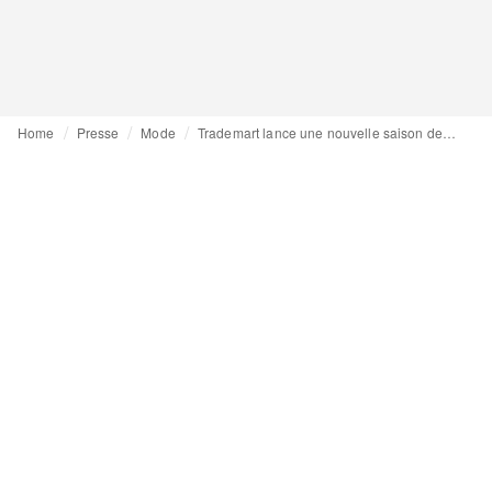
Home
Presse
Mode
Trademart lance une nouvelle saison de “Every brand has a story” avec quatre marques de mode inspirantes