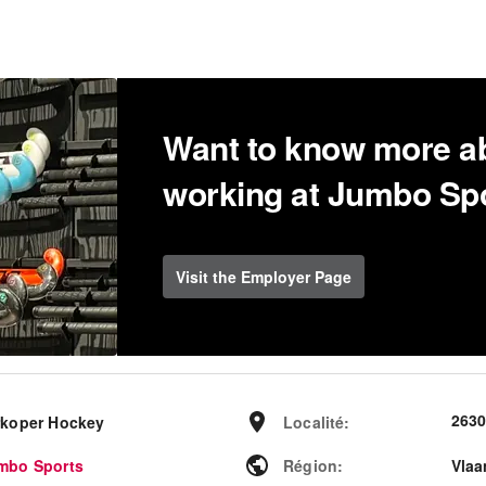
Want to know more a
working at Jumbo Sp
Visit the Employer Page
2630
rkoper Hockey
Localité
:
mbo Sports
Région
:
Vlaa