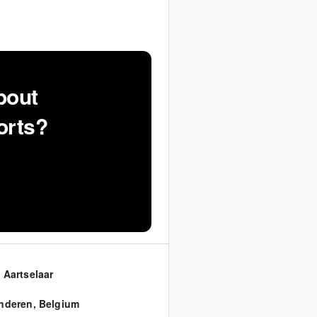
bout
orts?
 Aartselaar
nderen
,
Belgium