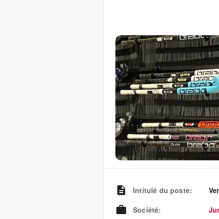
Intitulé du poste
:
Ve
Société
:
Ju