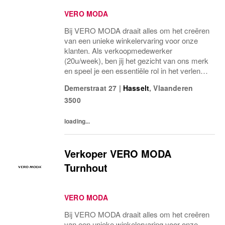
VERO MODA
Bij VERO MODA draait alles om het creëren
van een unieke winkelervaring voor onze
klanten. Als verkoopmedewerker
(20u/week), ben jij het gezicht van ons merk
en speel je een essentiële rol in het verlenen
van hoogwaardige service. Je zal klanten
Demerstraat 27
|
Hasselt
,
Vlaanderen
helpen bij het vinden van de perfecte outfit,
3500
de...
loading...
Verkoper VERO MODA
Turnhout
VERO MODA
Bij VERO MODA draait alles om het creëren
van een unieke winkelervaring voor onze