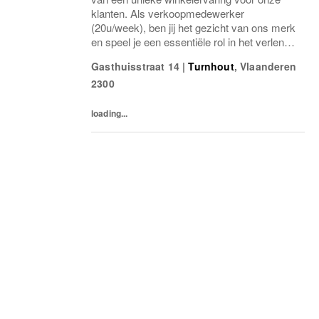
klanten. Als verkoopmedewerker
(20u/week), ben jij het gezicht van ons merk
en speel je een essentiële rol in het verlenen
van hoogwaardige service. Je zal klanten
Gasthuisstraat 14
|
Turnhout
,
Vlaanderen
helpen bij het vinden van de perfecte outfit,
2300
de...
loading...