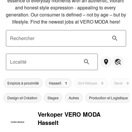
essence of everyday moments with an authentic, vibrant 
and honest style expression - appealing to every 
generation. Our consumer is defined – not by age – but by 
lifestyle. Find the newest jobs at VERO MODA here!
Rechercher
Localité
Emplois à proximité
Hasselt
1
Sint-Niklaas
0
Genk
0
Design et Création
Stages
Autres
Production et Logistique
Verkoper VERO MODA
Hasselt