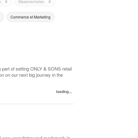
e
0
Maasmechelen
0
Commerce et Marketing
 part of setting ONLY & SONS retail
on on our next big journey in the
loading...
j een vooruitstrevend modemerk in