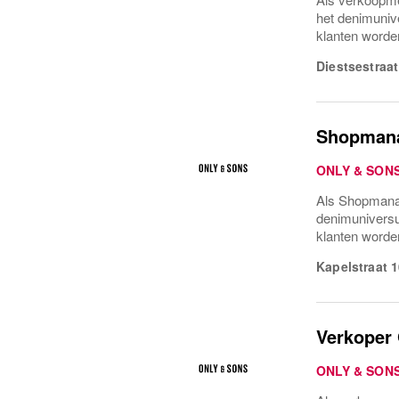
het denimuniv
klanten worde
Diestsestraat
Shopmana
ONLY & SON
Als Shopmanag
denimuniversu
klanten worden
Kapelstraat 
Verkoper
ONLY & SON