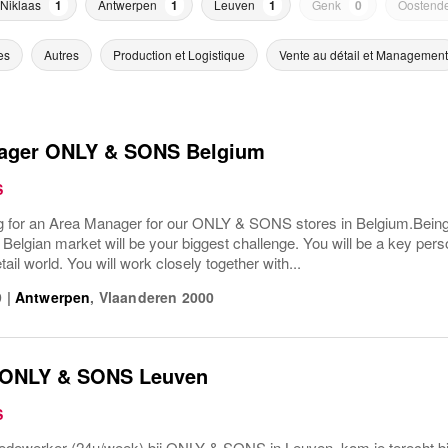
-Niklaas
1
Antwerpen
1
Leuven
1
Genk
0
Oostend
es
Autres
Production et Logistique
Vente au détail et Management
ager ONLY & SONS Belgium
S
g for an Area Manager for our ONLY & SONS stores in Belgium.Being
e Belgian market will be your biggest challenge. You will be a key pers
etail world. You will work closely together with...
9
|
Antwerpen
,
Vlaanderen
2000
 ONLY & SONS Leuven
S
dewerker (24u/week) bij ONLY & SONS in Leuven, kom je terecht bi