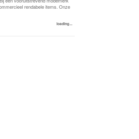
bij een vooruitstrevend modemerk
 commercieel rendabele items. Onze
loading...