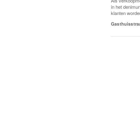
Als verkoopme
in het denimu
klanten worde
Gasthuisstra