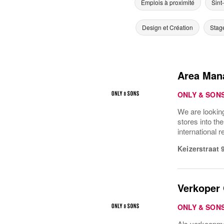
Emplois à proximité
Sint
Design et Création
Stag
Area Man
ONLY & SON
We are lookin
stores into th
international r
Keizerstraat 
Verkoper
ONLY & SON
Als verkoopme