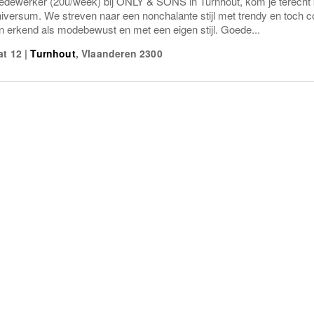
dewerker (20u/week) bij ONLY & SONS in Turnhout, kom je terecht 
niversum. We streven naar een nonchalante stijl met trendy en toch
n erkend als modebewust en met een eigen stijl. Goede...
at 12
|
Turnhout
,
Vlaanderen
2300