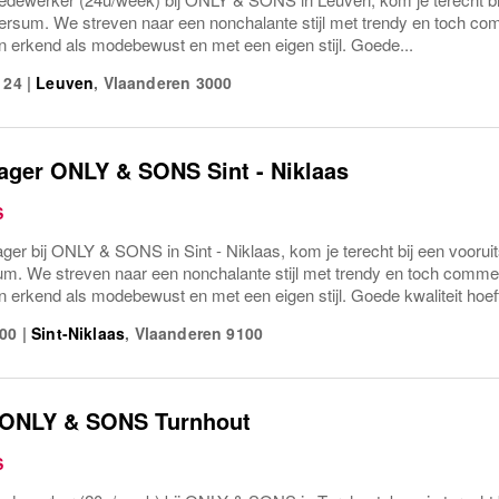
ersum. We streven naar een nonchalante stijl met trendy en toch co
n erkend als modebewust en met een eigen stijl. Goede...
 24
|
Leuven
,
Vlaanderen
3000
ger ONLY & SONS Sint - Niklaas
S
er bij ONLY & SONS in Sint - Niklaas, kom je terecht bij een vooru
m. We streven naar een nonchalante stijl met trendy en toch comme
 erkend als modebewust en met een eigen stijl. Goede kwaliteit hoeft
100
|
Sint-Niklaas
,
Vlaanderen
9100
 ONLY & SONS Turnhout
S