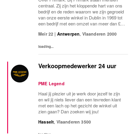
centraal. Zij zijn het kloppende hart van ons
bedrijf en de reden waarom we zijn gegroeid
van onze eerste winkel in Dublin in 1969 tot
een bedrijf met een omzet van meer dan £9
miljard, meer dan 80.000 collega’s en meer
Meir 22
|
Antwerpen
,
Vlaanderen
2000
dan 440 winkels in 17 landen. Onze...
loading...
Verkoopmedewerker 24 uur
PME Legend
Haal jij plezier uit je werk door jezelf te zijn
en wil jij niets liever dan een tevreden klant
met een lach op het gezicht de winkel uit
zien gaan? Dan zoeken wij jou!
Hasselt
,
Vlaanderen
3500