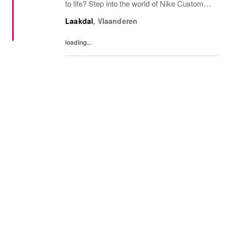
to life? Step into the world of Nike Customs -
where every move matters.You'll be a part of
Laakdal
,
Vlaanderen
the Customs and Trade team at Nike's
European...
loading...