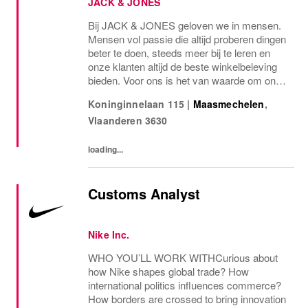
JACK & JONES
Bij JACK & JONES geloven we in mensen.
Mensen vol passie die altijd proberen dingen
beter te doen, steeds meer bij te leren en
onze klanten altijd de beste winkelbeleving
bieden. Voor ons is het van waarde om onze
werknemers te ontwikkelen in een
Koninginnelaan 115
|
Maasmechelen
,
inspirerende werkomgeving, waarin goede
Vlaanderen
3630
sfeer,...
loading...
Customs Analyst
Nike Inc.
WHO YOU’LL WORK WITHCurious about
how Nike shapes global trade? How
international politics influences commerce?
How borders are crossed to bring innovation