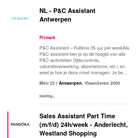
NL - P&C Assistant
Antwerpen
Primark
P&C Assistent – Fulltime 35 uur per weekAls
P&C assistent ben je op de hoogte van alle
P&C-activiteiten (tijdscontrole,
vakantieverwerking, absenteïsme, etc.) en
weet je hoe je deze moet managen. Je bent
verantwoordelijk voor de administratie in
Meir 22
|
Antwerpen
,
Vlaanderen
2000
samenwerking met de P&C supervisor en
manager....
loading...
Sales Assistant Part Time
(m/f/d) 24h/week - Anderlecht,
Westland Shopping