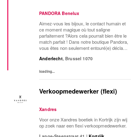
PANDORA Benelux
Aimez-vous les bijoux, le contact humain et
ce moment magique où tout saligne
parfaitement ?Alors cela pourrait bien être le
match parfait ! Dans notre boutique Pandora,
vous êtes non seulement entouré(e) déclat,
mais aussi le pilier dune équipe formidable et
Anderlecht
,
Brussel
1070
dexpériences clients inoubliables. We...
loading...
Verkoopmedewerker (flexi)
Xandres
Voor onze Xandres boetiek in Kortrijk zijn wij
op zoek naar een flexi verkoopmedewerker.
Lange-Steenstraat 41
|
Kortrijk
,