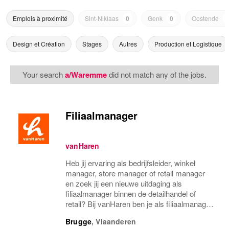
Emplois à proximité
Sint-Niklaas
0
Genk
0
Oostende
Design et Création
Stages
Autres
Production et Logistique
Your search
a/Waremme
did not match any of the jobs.
Filiaalmanager
vanHaren
Heb jij ervaring als bedrijfsleider, winkel
manager, store manager of retail manager
en zoek jij een nieuwe uitdaging als
filiaalmanager binnen de detailhandel of
retail? Bij vanHaren ben je als filiaalmanager
altijd welkom! Dat vanHaren al ruim 90 jaar
Brugge
,
Vlaanderen
een begrip is in Nederland en tegenwoordig...