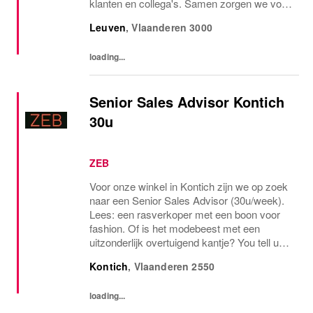
klanten en collega's. Samen zorgen we voor
een inspirerende werkomgeving waar
Leuven
,
Vlaanderen
3000
iedereen zich welkom voelt en successen
worden gedeeld....
loading...
Senior Sales Advisor Kontich
30u
ZEB
Voor onze winkel in Kontich zijn we op zoek
naar een Senior Sales Advisor (30u/week).
Lees: een rasverkoper met een boon voor
fashion. Of is het modebeest met een
uitzonderlijk overtuigend kantje? You tell us.
In elk geval adem je ZEB. Trends opvolgen,
Kontich
,
Vlaanderen
2550
outfits samenstellen en stijladvies geven is...
loading...