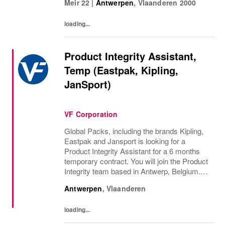
Meir 22
|
Antwerpen
,
Vlaanderen
2000
de l'administration en collaboration avec le...
loading...
Product Integrity Assistant,
Temp (Eastpak, Kipling,
JanSport)
VF Corporation
Global Packs, including the brands Kipling,
Eastpak and Jansport is looking for a
Product Integrity Assistant for a 6 months
temporary contract. You will join the Product
Integrity team based in Antwerp, Belgium.At
Product Integrity we act in service to our
Antwerpen
,
Vlaanderen
global businesses to help them to...
loading...