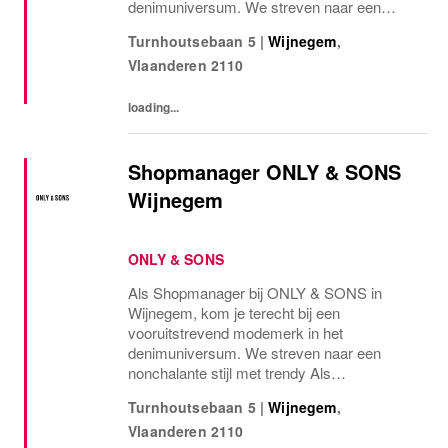
denimuniversum. We streven naar een
nonchalante stijl met trendy en toch
Turnhoutsebaan 5
|
Wijnegem
,
commercieel rendabele items. Onze klanten
Vlaanderen
2110
worden erkend als modebewust en met een
eigen...
loading...
Shopmanager ONLY & SONS
Wijnegem
ONLY & SONS
Als Shopmanager bij ONLY & SONS in
Wijnegem, kom je terecht bij een
vooruitstrevend modemerk in het
denimuniversum. We streven naar een
nonchalante stijl met trendy Als
Shopmanager bij de gloednieuwe ONLY &
Turnhoutsebaan 5
|
Wijnegem
,
SONS-winkel in Wijnegem kom je terecht bij
Vlaanderen
2110
een vooruitstrevend modemerk in het...