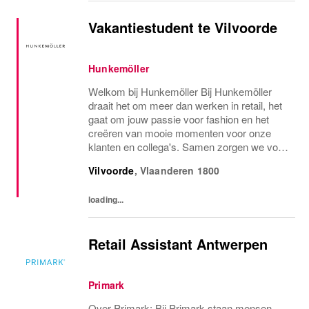
Vakantiestudent te Vilvoorde
Hunkemöller
Welkom bij Hunkemöller Bij Hunkemöller
draait het om meer dan werken in retail, het
gaat om jouw passie voor fashion en het
creëren van mooie momenten voor onze
klanten en collega's. Samen zorgen we voor
een inspirerende werkomgeving waar
Vilvoorde
,
Vlaanderen
1800
iedereen zich welkom voelt en successen
worden gedeeld....
loading...
Retail Assistant Antwerpen
Primark
Over Primark: Bij Primark staan mensen