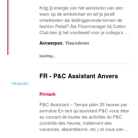
Krijg jij energie van het aansturen van een
team op de winkelvloer en wil je jezelf
ontwikkelen als leidinggevende binnen de
fashion Retail? Als Floormanager bij Cotton
Club ben jij het voorbeeld voor je collega’s en
zorg je samen met je team voor een
Antwerpen
,
Vlaanderen
inspirerende boutique beleving. Herken jij...
loading...
FR - P&C Assistant Anvers
Primark
P&C Assistant – Temps plein 35 heures par
semaine En tant qu’assistant P&C vous êtes
au courant de toutes les activités du P&C
(contrôle des heures, traitement des
vacances, absentéisme, etc.) et vous savez
comment les gérer. Vous êtes responsable