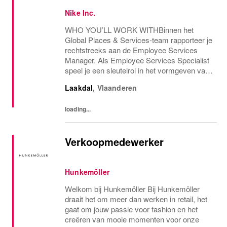
Nike Inc.
WHO YOU’LL WORK WITHBinnen het
Global Places & Services-team rapporteer je
rechtstreeks aan de Employee Services
Manager. Als Employee Services Specialist
speel je een sleutelrol in het vormgeven van
diverse workplace services op de Nike ELC-
Laakdal
,
Vlaanderen
campus. Je werkt nauw samen met externe
partners en...
loading...
Verkoopmedewerker
Hunkemöller
Welkom bij Hunkemöller Bij Hunkemöller
draait het om meer dan werken in retail, het
gaat om jouw passie voor fashion en het
creëren van mooie momenten voor onze