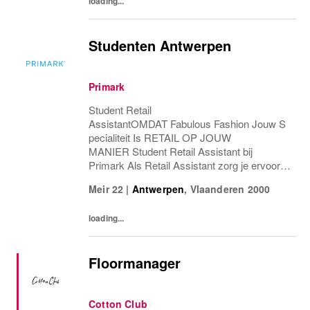
loading...
Studenten Antwerpen
Primark
Student Retail
AssistantOMDAT Fabulous Fashion Jouw S
pecialiteit Is RETAIL OP JOUW
MANIER Student Retail Assistant bij
Primark Als Retail Assistant zorg je ervoor
dat klanten een geweldige winkelervaring
Meir 22
|
Antwerpen
,
Vlaanderen
2000
hebben. Je helpt hen met maten, stijlen en
aankopen, terwijl je de winkel netjes en...
loading...
Floormanager
Cotton Club