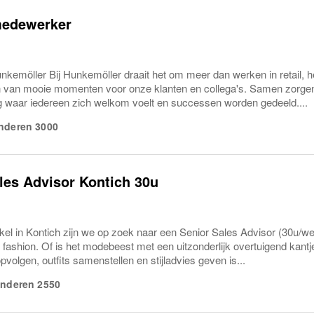
edewerker
nkemöller Bij Hunkemöller draait het om meer dan werken in retail, h
n van mooie momenten voor onze klanten en collega's. Samen zorgen
waar iedereen zich welkom voelt en successen worden gedeeld....
nderen
3000
les Advisor Kontich 30u
kel in Kontich zijn we op zoek naar een Senior Sales Advisor (30u/w
fashion. Of is het modebeest met een uitzonderlijk overtuigend kantje
volgen, outfits samenstellen en stijladvies geven is...
anderen
2550