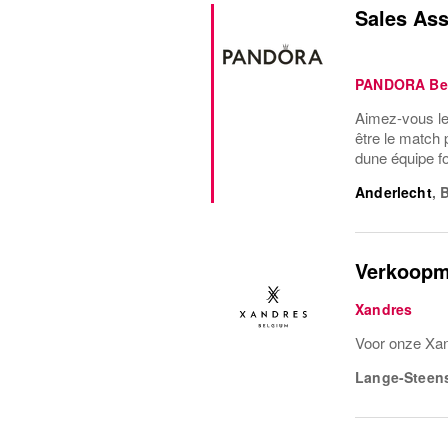
Sales Ass
PANDORA Be
Aimez-vous les
être le match 
dune équipe fo
Anderlecht
,
B
Verkoopme
Xandres
Voor onze Xand
Lange-Steens