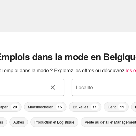
Emplois dans la mode en Belgiqu
l emploi dans la mode ? Explorez les offres ou découvrez
les 
Localité
erpen
29
Maasmechelen
15
Bruxelles
11
Gent
11
es
Autres
Production et Logistique
Vente au détail et Management