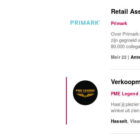
Retail As
Primark
Over Primark: 
zijn gegroeid 
80.000 collega
Meir 22
|
Ant
Verkoopm
PME Legend
Haal jij plezie
winkel uit zie
Hasselt
,
Vlaa