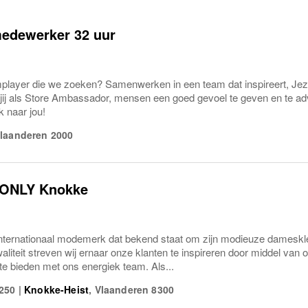
edewerker 32 uur
mplayer die we zoeken? Samenwerken in een team dat inspireert, Jezel
 jij als Store Ambassador, mensen een goed gevoel te geven en te ad
k naar jou!
laanderen
2000
 ONLY Knokke
nternationaal modemerk dat bekend staat om zijn modieuze dameskl
kwaliteit streven wij ernaar onze klanten te inspireren door middel van
te bieden met ons energiek team. Als...
250
|
Knokke-Heist
,
Vlaanderen
8300