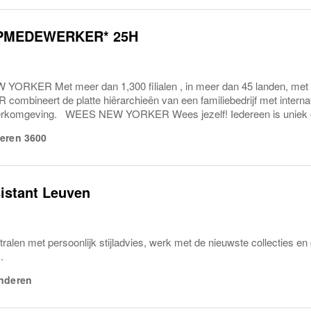
MEDEWERKER* 25H
YORKER Met meer dan 1,300 filialen , in meer dan 45 landen, me
mbineert de platte hiërarchieën van een familiebedrijf met internati
erkomgeving. WEES NEW YORKER Wees jezelf! Iedereen is uniek e
eren
3600
istant Leuven
tralen met persoonlijk stijladvies, werk met de nieuwste collecties 
.
nderen