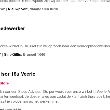
dres boetiek in Nieuwpoort zijn wij op zoek naar een verkoopmedew
242
|
Nieuwpoort
,
Vlaanderen
8620
edewerker
dres winkel in Brussel zijn wij op zoek naar een verkoopmedewerker
7
|
Sint-Gillis
,
Brussel
1060
isor 18u Veerle
Store
ek naar een Sales Advisor, 18u per week voor onze winkel in Veerle!Al
anten centraal. Je doet er alles aan zodat de klant zich thuis voelt, het
aalt je voldoening uit het werken met...
anderen
2430