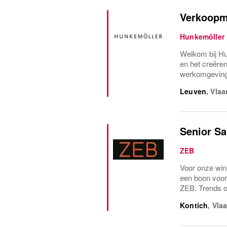
Verkoopm
Hunkemöller
Welkom bij Hu
en het creëre
werkomgeving 
Leuven
,
Vlaa
Senior Sa
ZEB
Voor onze win
een boon voor 
ZEB. Trends op
Kontich
,
Vla