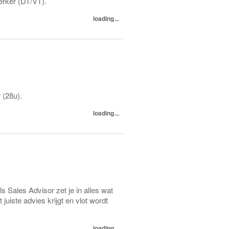
erker (DT/VT).
loading...
 (28u).
loading...
s Sales Advisor zet je in alles wat
 juiste advies krijgt en vlot wordt
loading...