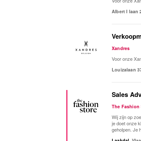
Voor onze Xan
Albert I laan 
Verkoopm
Xandres
Voor onze Xan
Louizalaan 3
Sales Adv
The Fashion 
Wij zijn op zo
je doet onze kl
geholpen. Je h
Laakdal
,
Vla