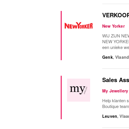
VERKOOP
New Yorker
WIJ ZIJN NEW 
NEW YORKER co
een unieke w
Genk
,
Vlaand
Sales Ass
My Jewellery
Help klanten s
Boutique team
Leuven
,
Vlaa